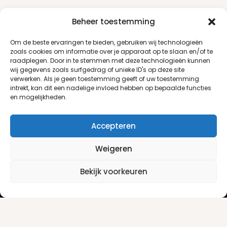
Beheer toestemming
Om de beste ervaringen te bieden, gebruiken wij technologieën
zoals cookies om informatie over je apparaat op te slaan en/of te
raadplegen. Door in te stemmen met deze technologieën kunnen
wij gegevens zoals surfgedrag of unieke ID's op deze site
verwerken. Als je geen toestemming geeft of uw toestemming
intrekt, kan dit een nadelige invloed hebben op bepaalde functies
en mogelijkheden.
Accepteren
Weigeren
Klantenservice
Informatie
Bekijk voorkeuren
Klantenservice
Privacyverklaring
Betaalinfo
Algemene voorwaarden
Verzendinfo
Retourneren