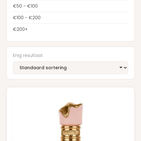
€50 - €100
€100 - €200
€200+
Enig resultaat
Dit
product
heeft
meerdere
variaties.
Deze
optie