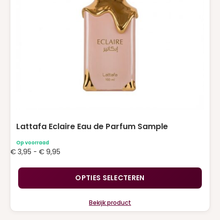
kan
gekozen
worden
op
de
productpagina
Lattafa Eclaire Eau de Parfum Sample
Op voorraad
Prijsklasse:
€
3,95
-
€
9,95
€ 3,95
tot
OPTIES SELECTEREN
€ 9,95
Bekijk product