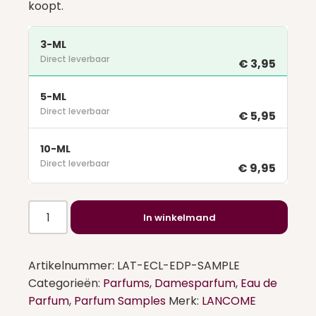
koopt.
3-ML
Direct leverbaar
€ 3,95
5-ML
Direct leverbaar
€ 5,95
10-ML
Direct leverbaar
€ 9,95
Lattafa
In winkelmand
Eclaire
Eau
de
Artikelnummer:
LAT-ECL-EDP-SAMPLE
Parfum
Categorieën:
Parfums
,
Damesparfum
,
Eau de
Sample
Parfum
,
Parfum Samples
Merk:
LANCOME
aantal