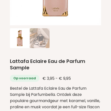
Lattafa Eclaire Eau de Parfum
Sample
Prijsklasse:
€
3,95
-
€
9,95
Op voorraad
€ 3,95
Bestel de Lattafa Eclaire Eau de Parfum
tot
Sample bij Parfumbella. Ontdek deze
€ 9,95
populaire gourmandgeur met karamel, vanille,
praline en musk voordat je een full-size flacon