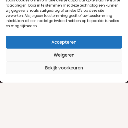
zoals cookies om informatie over je apparaat op te slaan en/of te
raadplegen. Door in te stemmen met deze technologieën kunnen
wij gegevens zoals surfgedrag of unieke ID's op deze site
verwerken. Als je geen toestemming geeft of uw toestemming
intrekt, kan dit een nadelige invloed hebben op bepaalde functies
en mogelijkheden.
Accepteren
Weigeren
Klantenservice
Informatie
Bekijk voorkeuren
Klantenservice
Privacyverklaring
Betaalinfo
Algemene voorwaarden
Verzendinfo
Retourneren
Producten
Damesgeuren