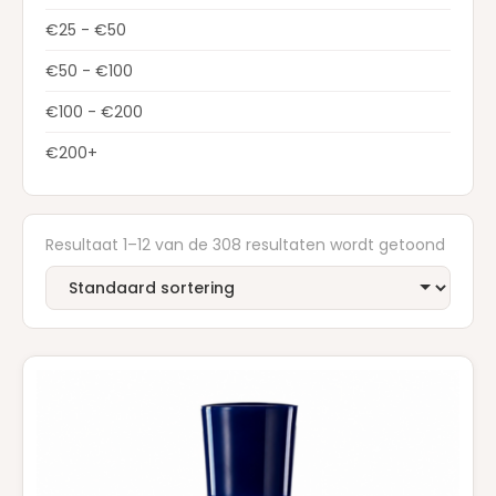
CREED
(13)
€25 - €50
DIOR
(22)
€50 - €100
Dolce & Gabbana
(28)
€100 - €200
DSQUARED2
(2)
€200+
ELIE SAAB
(4)
ESTEE LAUDER
(1)
Resultaat 1–12 van de 308 resultaten wordt getoond
FERRAGAMO
(1)
GIVENCHY
(7)
GUCCI
(9)
GUERLAIN
(20)
HERMES
(3)
HUGO BOSS
(7)