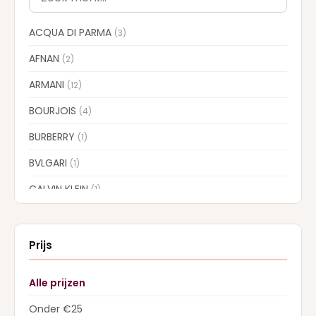
ACQUA DI PARMA
(3)
AFNAN
(2)
ARMANI
(12)
BOURJOIS
(4)
BURBERRY
(1)
BVLGARI
(1)
CALVIN KLEIN
(1)
CAROLINA HERRERA
(7)
CARTIER
(1)
Prijs
CHLOE
(6)
Alle prijzen
COLLISTAR
(5)
Onder €25