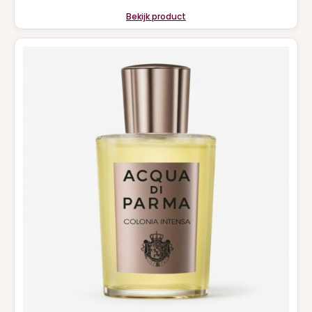
Bekijk product
NARCISO RODRIGUEZ
(5)
NEJMA
(1)
PACO RABANNE
(14)
PRADA
(6)
RALPH LAUREN
(2)
Roberto Cavalli
(1)
SERGE LUTENS
(1)
SISLEY
(2)
TOM FORD
(5)
VALENTINO
(15)
VERSACE
(3)
VIKTOR & ROLF
(5)