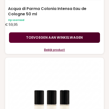
YVES SAINT LAURENT
(15)
Acqua di Parma Colonia Intensa Eau de
Cologne 50 ml
ZADIG & VOLTAIRE
(1)
Op voorraad
€
59,95
TOEVOEGEN AAN WINKELWAGEN
Bekijk product