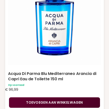
JEAN PAUL GAULTIER
(18)
JIMMY CHOO
(1)
JUICY COUTURE
(1)
JULIETTE HAS A GUN
(4)
KAYALI
(2)
KENZO
(1)
KILIAN
(2)
LANCOME
(9)
LATAFFA
(1)
Acqua Di Parma Blu Mediterraneo Arancia di
Capri Eau de Toilette 150 ml
MAC
(23)
Op voorraad
€
96,99
MARC JACOBS
(2)
MUGLER
(1)
TOEVOEGEN AAN WINKELWAGEN
MUGLER ALIEN GODDESS
(7)