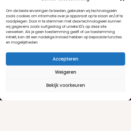
Om de beste ervaringen te bieden, gebruiken wij technologieën
zoals cookies om informatie over je apparaat op te slaan en/of te
raadplegen. Door in te stemmen met deze technologieën kunnen
wij gegevens zoals surfgedrag of unieke ID's op deze site
verwerken. Als je geen toestemming geeft of uw toestemming
intrekt, kan dit een nadelige invloed hebben op bepaalde functies
en mogelijkheden.
Accepteren
Weigeren
Klantenservice
Informatie
Bekijk voorkeuren
Klantenservice
Privacyverklaring
Betaalinfo
Algemene voorwaarden
Verzendinfo
Retourneren
Producten