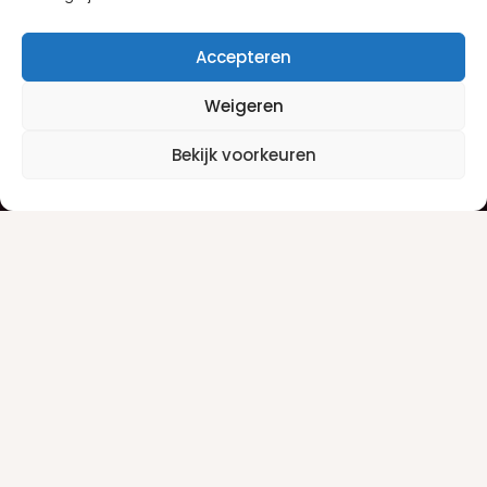
Accepteren
Weigeren
Klantenservice
Informatie
Bekijk voorkeuren
Klantenservice
Privacyverklaring
Betaalinfo
Algemene voorwaarden
Verzendinfo
Retourneren
Producten
Damesgeuren
Herengeuren
Make-up