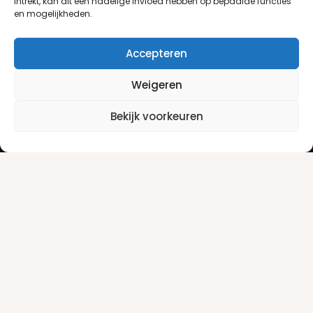
intrekt, kan dit een nadelige invloed hebben op bepaalde functies
en mogelijkheden.
Accepteren
Weigeren
Klantenservice
Informatie
Bekijk voorkeuren
Klantenservice
Privacyverklaring
Betaalinfo
Algemene voorwaarden
Verzendinfo
Retourneren
Producten
Damesgeuren
Herengeuren
Make-up