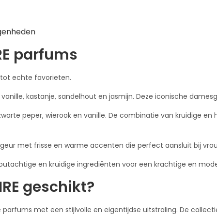
legenheden
RE parfums
 tot echte favorieten.
anille, kastanje, sandelhout en jasmijn. Deze iconische damesg
zwarte peper, wierook en vanille. De combinatie van kruidige en
r met frisse en warme accenten die perfect aansluit bij vrouw
outachtige en kruidige ingrediënten voor een krachtige en mod
IRE geschikt?
parfums met een stijlvolle en eigentijdse uitstraling. De collect