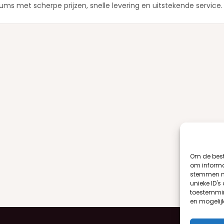
fums met scherpe prijzen, snelle levering en uitstekende service.
Om de best
om informat
stemmen me
unieke ID's
toestemmin
en mogelij