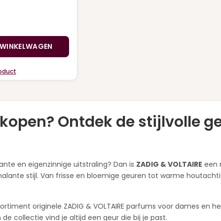
 WINKELWAGEN
roduct
open? Ontdek de stijlvolle g
te en eigenzinnige uitstraling? Dan is
ZADIG & VOLTAIRE
een m
nte stijl. Van frisse en bloemige geuren tot warme houtachtige 
ssortiment originele ZADIG & VOLTAIRE parfums voor dames en her
collectie vind je altijd een geur die bij je past.