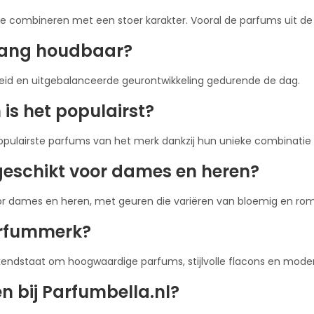
tie combineren met een stoer karakter. Vooral de parfums uit d
 lang houdbaar?
id en uitgebalanceerde geurontwikkeling gedurende de dag.
is het populairst?
opulairste parfums van het merk dankzij hun unieke combinat
geschikt voor dames en heren?
r dames en heren, met geuren die variëren van bloemig en romig 
arfummerk?
kendstaat om hoogwaardige parfums, stijlvolle flacons en mode
 bij Parfumbella.nl?