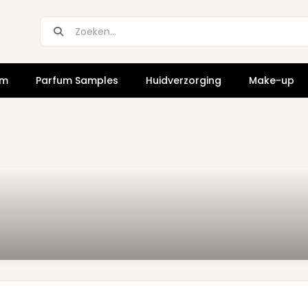
um
Parfum Samples
Huidverzorging
Make-up