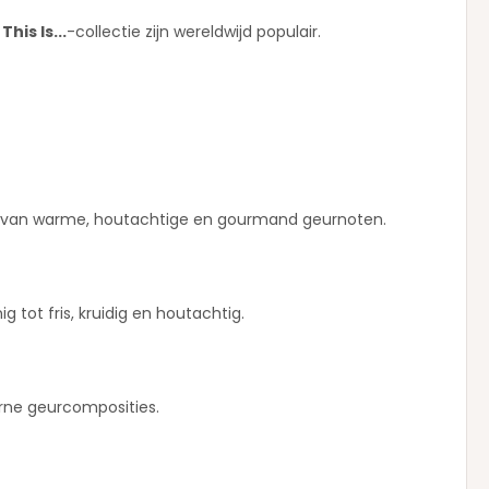
e
This Is...
-collectie zijn wereldwijd populair.
ie van warme, houtachtige en gourmand geurnoten.
tot fris, kruidig en houtachtig.
rne geurcomposities.