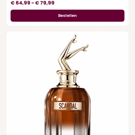
Prijsklasse:
€
64,99
-
€
79,99
€ 64,99
Bestellen
tot
€ 79,99