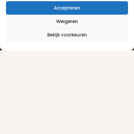
Accepteren
Weigeren
Klantenservice
Informatie
Bekijk voorkeuren
Klantenservice
Privacyverklaring
Betaalinfo
Algemene voorwaarden
Verzendinfo
Retourneren
Producten
Damesgeuren
Herengeuren
Make-up
Nieuwsbrief