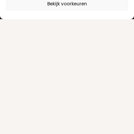
Bekijk voorkeuren
Klantenservice
Privacyverklaring
Betaalinfo
Algemene voorwaarden
Verzendinfo
Retourneren
Producten
Damesgeuren
Herengeuren
Make-up
Nieuwsbrief
Alle aanbiedingen ontvangen per e-mail? Schrijf je dan in
voor onze nieuwsbrief.