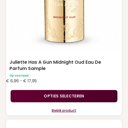
gekozen
worden
op
de
productpagina
Juliette Has A Gun Midnight Oud Eau De
Parfum Sample
Op voorraad
Prijsklasse:
€
6,96
-
€
17,95
€ 6,96
tot
OPTIES SELECTEREN
€ 17,95
Bekijk product
Dit