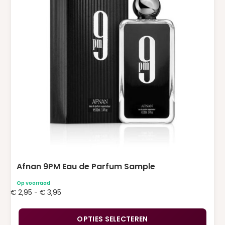
variaties.
Deze
optie
kan
gekozen
worden
op
de
productpagina
Afnan 9PM Eau de Parfum Sample
Op voorraad
Prijsklasse:
€
2,95
-
€
3,95
€ 2,95
tot
OPTIES SELECTEREN
€ 3,95