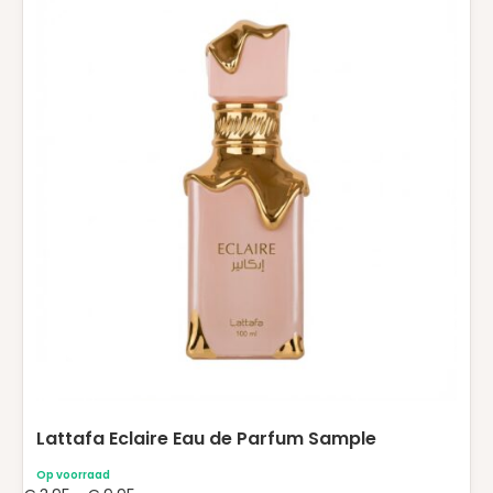
product
heeft
meerdere
variaties.
Deze
optie
kan
gekozen
worden
op
de
productpagina
Lattafa Eclaire Eau de Parfum Sample
Op voorraad