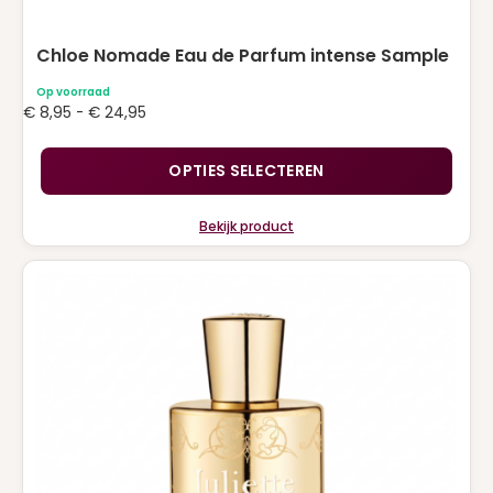
Chloe Nomade Eau de Parfum intense Sample
Op voorraad
Prijsklasse:
€
8,95
-
€
24,95
€ 8,95
tot
OPTIES SELECTEREN
€ 24,95
Bekijk product
Dit
product
heeft
meerdere
variaties.
Deze
optie
kan