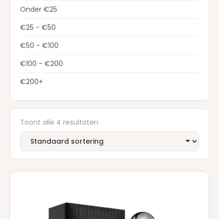
Onder €25
€25 - €50
€50 - €100
€100 - €200
€200+
Toont alle 4 resultaten
Dit
product
heeft
meerdere