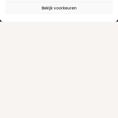
Klantenservice
Informatie
Bekijk voorkeuren
Klantenservice
Privacyverklaring
Betaalinfo
Algemene voorwaarden
Verzendinfo
Retourneren
Producten
Damesgeuren
Herengeuren
Make-up
Nieuwsbrief
Alle aanbiedingen ontvangen per e-mail? Schrijf je dan in
voor onze nieuwsbrief.