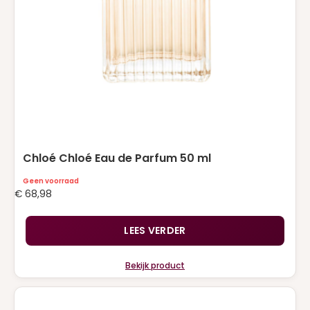
JUICY COUTURE
(1)
JULIETTE HAS A GUN
(4)
KAYALI
(2)
KENZO
(1)
KILIAN
(2)
LANCOME
(9)
LATAFFA
(1)
Chloé Chloé Eau de Parfum 50 ml
MAC
(23)
Geen voorraad
€
68,98
MARC JACOBS
(2)
LEES VERDER
MUGLER
(1)
MUGLER ALIEN GODDESS
(7)
Bekijk product
NARCISO RODRIGUEZ
(5)
NEJMA
(1)