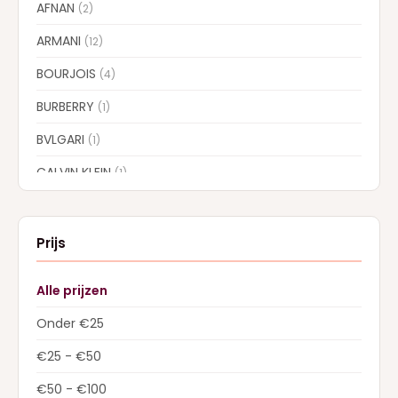
AFNAN
(2)
ARMANI
(12)
BOURJOIS
(4)
BURBERRY
(1)
BVLGARI
(1)
CALVIN KLEIN
(1)
CAROLINA HERRERA
(7)
CARTIER
(1)
Prijs
CHLOE
(5)
Alle prijzen
COLLISTAR
(5)
Onder €25
CREED
(13)
€25 - €50
DIOR
(22)
€50 - €100