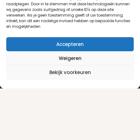
raadplegen. Door in te stemmen met deze technologieën kunnen
wij gegevens zoals surfgedrag of unieke ID's op deze site
verwerken. Als je geen toestemming geeft of uw toestemming
intrekt, kan dit een nadelige invloed hebben op bepaalde functies
en mogelijkheden.
Accepteren
Weigeren
Klantenservice
Informatie
Bekijk voorkeuren
Klantenservice
Privacyverklaring
Betaalinfo
Algemene voorwaarden
Verzendinfo
Retourneren
Producten
Damesgeuren