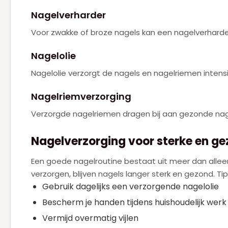
Nagelverharder
PRADA
(6)
Voor zwakke of broze nagels kan een nagelverhard
RALPH LAUREN
(2)
Roberto Cavalli
Nagelolie
(1)
SERGE LUTENS
Nagelolie verzorgt de nagels en nagelriemen intens
(1)
SISLEY
(2)
Nagelriemverzorging
TOM FORD
(5)
Verzorgde nagelriemen dragen bij aan gezonde nage
VALENTINO
(15)
Nagelverzorging voor sterke en g
VERSACE
(3)
Een goede nagelroutine bestaat uit meer dan allee
VIKTOR & ROLF
(5)
verzorgen, blijven nagels langer sterk en gezond. T
YVES SAINT LAURENT
Gebruik dagelijks een verzorgende nagelolie
(15)
Bescherm je handen tijdens huishoudelijk werk
ZADIG & VOLTAIRE
(1)
Vermijd overmatig vijlen