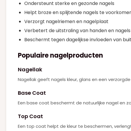
Ondersteunt sterke en gezonde nagels
KAYALI
(2)
Helpt broze en splijtende nagels te voorkome
KENZO
Verzorgt nagelriemen en nagelplaat
(1)
Verbetert de uitstraling van handen en nagels
KILIAN
(2)
Beschermt tegen dagelijkse invloeden van bui
LANCOME
(9)
LATAFFA
Populaire nagelproducten
(1)
MAC
(23)
Nagellak
MARC JACOBS
(2)
Nagellak geeft nagels kleur, glans en een verzorgde ui
MUGLER
(1)
Base Coat
MUGLER ALIEN GODDESS
(7)
Een base coat beschermt de natuurlijke nagel en zor
NARCISO RODRIGUEZ
(5)
Top Coat
NEJMA
(1)
Een top coat helpt de kleur te beschermen, verleng
PACO RABANNE
(14)