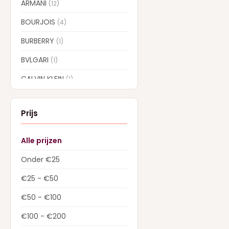
ARMANI
(12)
BOURJOIS
(4)
BURBERRY
(1)
BVLGARI
(1)
CALVIN KLEIN
(1)
CAROLINA HERRERA
(7)
Prijs
CARTIER
(1)
CHLOE
(6)
Alle prijzen
COLLISTAR
(5)
Onder €25
CREED
(13)
€25 - €50
DIOR
(22)
€50 - €100
Dolce & Gabbana
(28)
€100 - €200