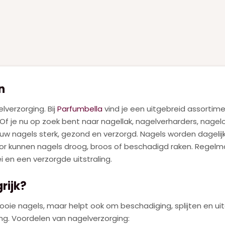
n
verzorging. Bij
Parfumbella
vind je een uitgebreid assortim
Of je nu op zoek bent naar nagellak, nagelverharders, nagel
jouw nagels sterk, gezond en verzorgd. Nagels worden dagel
or kunnen nagels droog, broos of beschadigd raken. Regelma
en een verzorgde uitstraling.
rijk?
ooie nagels, maar helpt ook om beschadiging, splijten en u
ng. Voordelen van nagelverzorging: