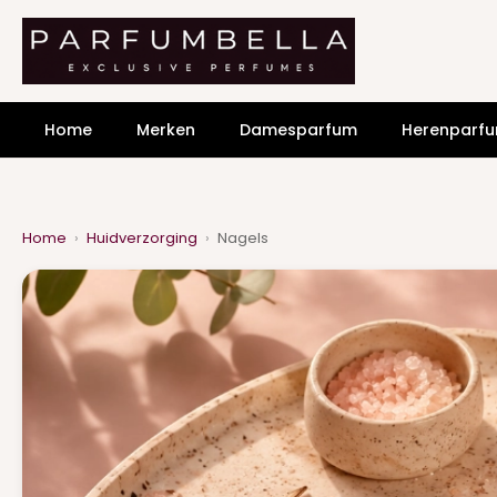
Home
Merken
Damesparfum
Herenparf
Home
›
Huidverzorging
›
Nagels