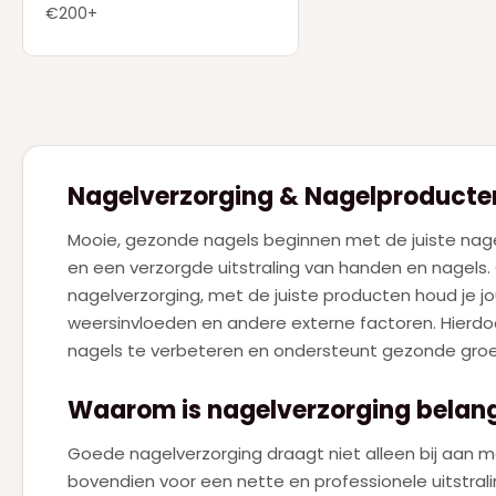
DSQUARED2
(2)
€200+
ELIE SAAB
(4)
ESTEE LAUDER
(1)
FERRAGAMO
(1)
GIVENCHY
(7)
Nagelverzorging & Nagelproducte
GUCCI
(9)
Mooie, gezonde nagels beginnen met de juiste nagel
GUERLAIN
(20)
en een verzorgde uitstraling van handen en nagels. 
HERMES
(3)
nagelverzorging, met de juiste producten houd je 
weersinvloeden en andere externe factoren. Hierdo
HUGO BOSS
(7)
nagels te verbeteren en ondersteunt gezonde groei 
JEAN PAUL GAULTIER
(18)
Waarom is nagelverzorging belang
JIMMY CHOO
(1)
JUICY COUTURE
Goede nagelverzorging draagt niet alleen bij aan m
(1)
bovendien voor een nette en professionele uitstrali
JULIETTE HAS A GUN
(4)