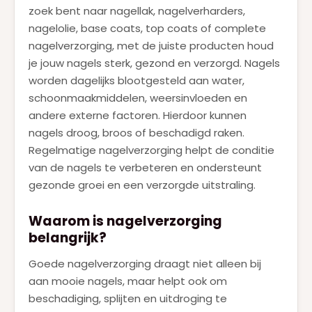
KILIAN
(2)
zoek bent naar nagellak, nagelverharders,
nagelolie, base coats, top coats of complete
LANCOME
(9)
nagelverzorging, met de juiste producten houd
LATAFFA
(1)
je jouw nagels sterk, gezond en verzorgd. Nagels
worden dagelijks blootgesteld aan water,
MAC
(23)
schoonmaakmiddelen, weersinvloeden en
MARC JACOBS
(2)
andere externe factoren. Hierdoor kunnen
nagels droog, broos of beschadigd raken.
MUGLER
(1)
Regelmatige nagelverzorging helpt de conditie
MUGLER ALIEN GODDESS
(7)
van de nagels te verbeteren en ondersteunt
gezonde groei en een verzorgde uitstraling.
NARCISO RODRIGUEZ
(5)
NEJMA
(1)
Waarom is nagelverzorging
belangrijk?
PACO RABANNE
(14)
Goede nagelverzorging draagt niet alleen bij
PRADA
(5)
aan mooie nagels, maar helpt ook om
RALPH LAUREN
(2)
beschadiging, splijten en uitdroging te