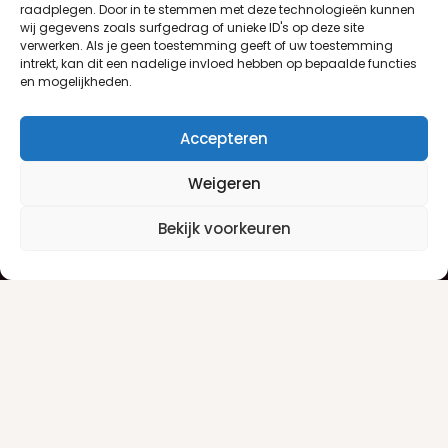
raadplegen. Door in te stemmen met deze technologieën kunnen
wij gegevens zoals surfgedrag of unieke ID's op deze site
verwerken. Als je geen toestemming geeft of uw toestemming
intrekt, kan dit een nadelige invloed hebben op bepaalde functies
en mogelijkheden.
Accepteren
Weigeren
Klantenservice
Informatie
Bekijk voorkeuren
Klantenservice
Privacyverklaring
Betaalinfo
Algemene voorwaarden
Verzendinfo
Retourneren
Producten
Damesgeuren