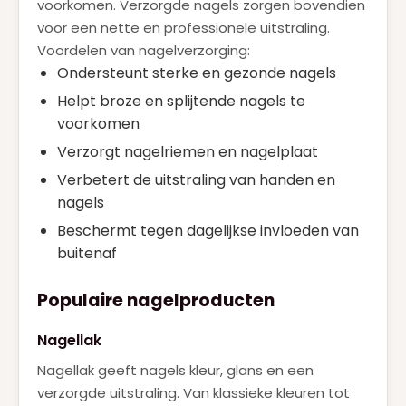
voorkomen. Verzorgde nagels zorgen bovendien
Roberto Cavalli
(1)
voor een nette en professionele uitstraling.
SERGE LUTENS
(1)
Voordelen van nagelverzorging:
Ondersteunt sterke en gezonde nagels
SISLEY
(2)
Helpt broze en splijtende nagels te
TOM FORD
(5)
voorkomen
VALENTINO
(11)
Verzorgt nagelriemen en nagelplaat
VERSACE
(3)
Verbetert de uitstraling van handen en
nagels
VIKTOR & ROLF
(5)
Beschermt tegen dagelijkse invloeden van
YVES SAINT LAURENT
(15)
buitenaf
ZADIG & VOLTAIRE
(1)
Populaire nagelproducten
Nagellak
Nagellak geeft nagels kleur, glans en een
verzorgde uitstraling. Van klassieke kleuren tot