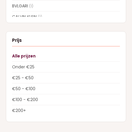
BVLGARI
(1)
CALVIN KLEIN
(1)
CAROLINA HERRERA
(7)
CARTIER
(1)
Prijs
CHLOE
(5)
Alle prijzen
COLLISTAR
(5)
Onder €25
CREED
(13)
€25 - €50
DIOR
(22)
€50 - €100
Dolce & Gabbana
(26)
€100 - €200
DSQUARED2
(2)
€200+
ELIE SAAB
(4)
ESTEE LAUDER
(1)