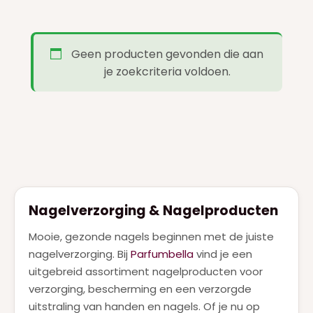
FERRAGAMO
(1)
GIVENCHY
(7)
Geen producten gevonden die aan
GUCCI
(8)
je zoekcriteria voldoen.
GUERLAIN
(14)
HERMES
(3)
HUGO BOSS
(7)
JEAN PAUL GAULTIER
(17)
JIMMY CHOO
(1)
Nagelverzorging & Nagelproducten
JUICY COUTURE
(1)
Mooie, gezonde nagels beginnen met de juiste
JULIETTE HAS A GUN
(4)
nagelverzorging. Bij
Parfumbella
vind je een
KAYALI
uitgebreid assortiment nagelproducten voor
(2)
verzorging, bescherming en een verzorgde
KENZO
(1)
uitstraling van handen en nagels. Of je nu op