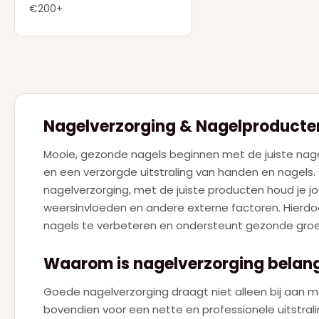
DSQUARED2
(2)
€200+
ELIE SAAB
(4)
ESTEE LAUDER
(1)
FERRAGAMO
(1)
GIVENCHY
(7)
Nagelverzorging & Nagelproducte
GUCCI
(9)
Mooie, gezonde nagels beginnen met de juiste nagel
GUERLAIN
(20)
en een verzorgde uitstraling van handen en nagels. 
HERMES
(3)
nagelverzorging, met de juiste producten houd je 
weersinvloeden en andere externe factoren. Hierdo
HUGO BOSS
(7)
nagels te verbeteren en ondersteunt gezonde groei 
JEAN PAUL GAULTIER
(18)
Waarom is nagelverzorging belang
JIMMY CHOO
(1)
JUICY COUTURE
Goede nagelverzorging draagt niet alleen bij aan m
(1)
bovendien voor een nette en professionele uitstrali
JULIETTE HAS A GUN
(4)