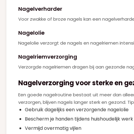
Nagelverharder
PRADA
(6)
Voor zwakke of broze nagels kan een nagelverhard
RALPH LAUREN
(2)
Roberto Cavalli
Nagelolie
(1)
SERGE LUTENS
Nagelolie verzorgt de nagels en nagelriemen intens
(1)
SISLEY
(2)
Nagelriemverzorging
TOM FORD
(5)
Verzorgde nagelriemen dragen bij aan gezonde nage
VALENTINO
(15)
Nagelverzorging voor sterke en g
VERSACE
(3)
Een goede nagelroutine bestaat uit meer dan allee
VIKTOR & ROLF
(5)
verzorgen, blijven nagels langer sterk en gezond. T
YVES SAINT LAURENT
Gebruik dagelijks een verzorgende nagelolie
(15)
Bescherm je handen tijdens huishoudelijk werk
ZADIG & VOLTAIRE
(1)
Vermijd overmatig vijlen