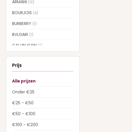
ARMANI
(12)
BOURJOIS
(4)
BURBERRY
(1)
BVLGARI
(1)
CALVIN KLEIN
(1)
CAROLINA HERRERA
(7)
Prijs
CARTIER
(1)
CHLOE
(6)
Alle prijzen
COLLISTAR
(5)
Onder €25
CREED
(13)
€25 - €50
DIOR
(22)
€50 - €100
Dolce & Gabbana
(28)
€100 - €200