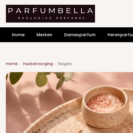
Home
Merken
Damesparfum
Herenparf
Home
›
Huidverzorging
›
Nagels