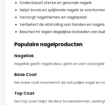
Ondersteunt sterke en gezonde nagels
KAYALI
(2)
Helpt broze en splijtende nagels te voorkome
KENZO
Verzorgt nagelriemen en nagelplaat
(1)
Verbetert de uitstraling van handen en nagels
KILIAN
(2)
Beschermt tegen dagelijkse invloeden van bui
LANCOME
(9)
LATAFFA
Populaire nagelproducten
(1)
MAC
(23)
Nagellak
MARC JACOBS
(2)
Nagellak geeft nagels kleur, glans en een verzorgde ui
MUGLER
(1)
Base Coat
MUGLER ALIEN GODDESS
(7)
Een base coat beschermt de natuurlijke nagel en zor
NARCISO RODRIGUEZ
(5)
Top Coat
NEJMA
(1)
Een top coat helpt de kleur te beschermen, verleng
PACO RABANNE
(14)