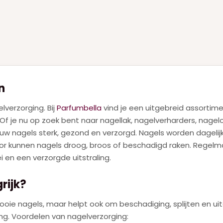
n
verzorging. Bij
Parfumbella
vind je een uitgebreid assortim
Of je nu op zoek bent naar nagellak, nagelverharders, nagel
jouw nagels sterk, gezond en verzorgd. Nagels worden dagel
or kunnen nagels droog, broos of beschadigd raken. Regelma
en een verzorgde uitstraling.
rijk?
ooie nagels, maar helpt ook om beschadiging, splijten en u
ng. Voordelen van nagelverzorging: