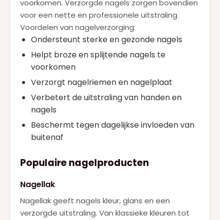
voorkomen. Verzorgde nagels zorgen bovendien
Roberto Cavalli
(1)
voor een nette en professionele uitstraling.
SERGE LUTENS
(1)
Voordelen van nagelverzorging:
Ondersteunt sterke en gezonde nagels
SISLEY
(2)
Helpt broze en splijtende nagels te
TOM FORD
(5)
voorkomen
VALENTINO
(15)
Verzorgt nagelriemen en nagelplaat
VERSACE
(3)
Verbetert de uitstraling van handen en
nagels
VIKTOR & ROLF
(5)
Beschermt tegen dagelijkse invloeden van
YVES SAINT LAURENT
(15)
buitenaf
ZADIG & VOLTAIRE
(1)
Populaire nagelproducten
Nagellak
Nagellak geeft nagels kleur, glans en een
verzorgde uitstraling. Van klassieke kleuren tot