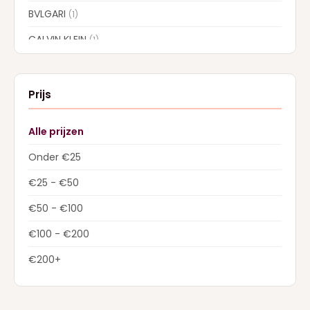
BVLGARI
(1)
CALVIN KLEIN
(1)
CAROLINA HERRERA
(7)
CARTIER
(1)
Prijs
CHLOE
(6)
Alle prijzen
COLLISTAR
(5)
Onder €25
CREED
(13)
€25 - €50
DIOR
(22)
€50 - €100
Dolce & Gabbana
(28)
€100 - €200
DSQUARED2
(2)
€200+
ELIE SAAB
(4)
ESTEE LAUDER
(1)