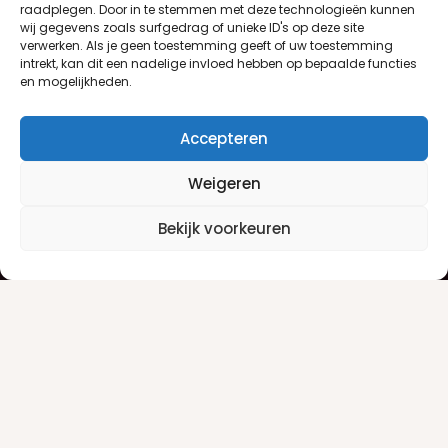
raadplegen. Door in te stemmen met deze technologieën kunnen
wij gegevens zoals surfgedrag of unieke ID's op deze site
verwerken. Als je geen toestemming geeft of uw toestemming
intrekt, kan dit een nadelige invloed hebben op bepaalde functies
en mogelijkheden.
Accepteren
Weigeren
Klantenservice
Informatie
Bekijk voorkeuren
Klantenservice
Privacyverklaring
Betaalinfo
Algemene voorwaarden
Verzendinfo
Retourneren
Producten
Damesgeuren