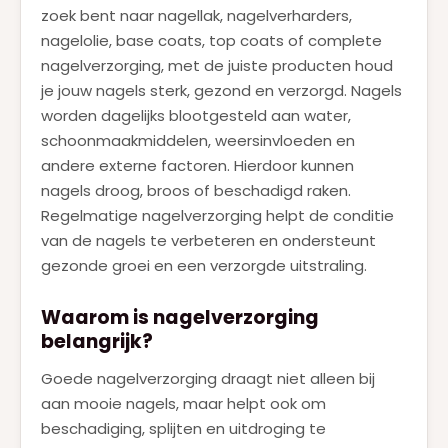
KILIAN
(2)
zoek bent naar nagellak, nagelverharders,
nagelolie, base coats, top coats of complete
LANCOME
(9)
nagelverzorging, met de juiste producten houd
LATAFFA
(1)
je jouw nagels sterk, gezond en verzorgd. Nagels
worden dagelijks blootgesteld aan water,
MAC
(23)
schoonmaakmiddelen, weersinvloeden en
MARC JACOBS
(2)
andere externe factoren. Hierdoor kunnen
nagels droog, broos of beschadigd raken.
MUGLER
(1)
Regelmatige nagelverzorging helpt de conditie
MUGLER ALIEN GODDESS
(7)
van de nagels te verbeteren en ondersteunt
gezonde groei en een verzorgde uitstraling.
NARCISO RODRIGUEZ
(5)
NEJMA
(1)
Waarom is nagelverzorging
belangrijk?
PACO RABANNE
(14)
Goede nagelverzorging draagt niet alleen bij
PRADA
(6)
aan mooie nagels, maar helpt ook om
RALPH LAUREN
(2)
beschadiging, splijten en uitdroging te