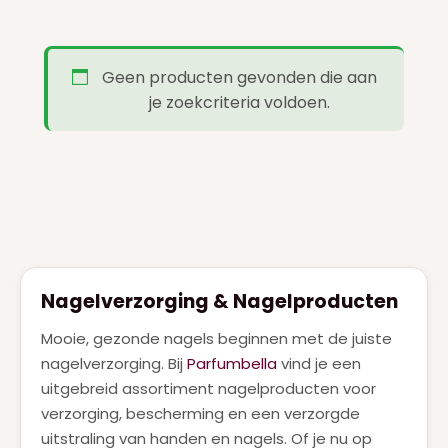
FERRAGAMO
(1)
GIVENCHY
(7)
Geen producten gevonden die aan
GUCCI
(9)
je zoekcriteria voldoen.
GUERLAIN
(20)
HERMES
(3)
HUGO BOSS
(7)
JEAN PAUL GAULTIER
(18)
JIMMY CHOO
(1)
Nagelverzorging & Nagelproducten
JUICY COUTURE
(1)
Mooie, gezonde nagels beginnen met de juiste
JULIETTE HAS A GUN
(4)
nagelverzorging. Bij
Parfumbella
vind je een
KAYALI
uitgebreid assortiment nagelproducten voor
(2)
verzorging, bescherming en een verzorgde
KENZO
(1)
uitstraling van handen en nagels. Of je nu op