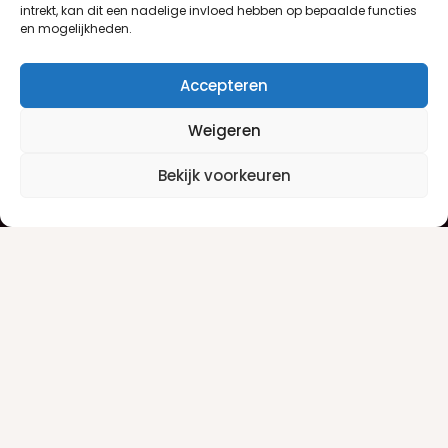
intrekt, kan dit een nadelige invloed hebben op bepaalde functies
en mogelijkheden.
Accepteren
Weigeren
Klantenservice
Informatie
Bekijk voorkeuren
Klantenservice
Privacyverklaring
Betaalinfo
Algemene voorwaarden
Verzendinfo
Retourneren
Producten
Damesgeuren
Herengeuren
Make-up