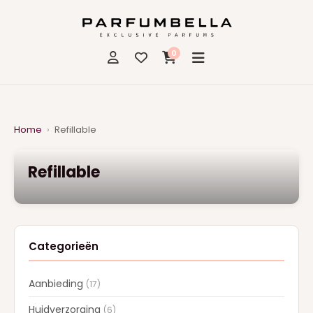
0
Home
›
Refillable
Refillable
Categorieën
Aanbieding
(17)
Huidverzorging
(6)