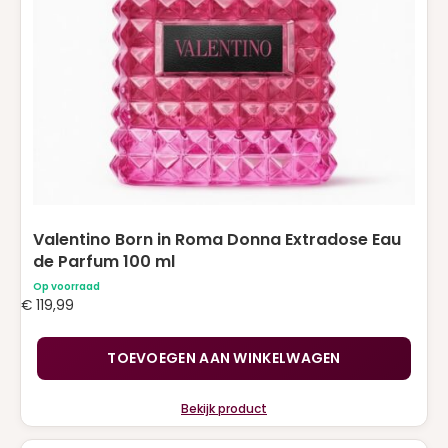
NARCISO RODRIGUEZ
(2)
PACO RABANNE
(10)
PRADA
(4)
RALPH LAUREN
(1)
Roberto Cavalli
(1)
TOM FORD
(2)
VALENTINO
(8)
Valentino Born in Roma Donna Extradose Eau
de Parfum 100 ml
VERSACE
(2)
Op voorraad
€
119,99
VIKTOR & ROLF
(2)
YVES SAINT LAURENT
(14)
TOEVOEGEN AAN WINKELWAGEN
ZADIG & VOLTAIRE
(1)
Bekijk product