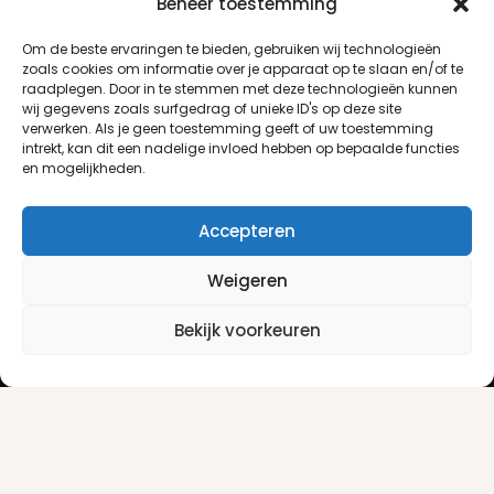
Beheer toestemming
Om de beste ervaringen te bieden, gebruiken wij technologieën
zoals cookies om informatie over je apparaat op te slaan en/of te
raadplegen. Door in te stemmen met deze technologieën kunnen
wij gegevens zoals surfgedrag of unieke ID's op deze site
verwerken. Als je geen toestemming geeft of uw toestemming
intrekt, kan dit een nadelige invloed hebben op bepaalde functies
en mogelijkheden.
Accepteren
Weigeren
Klantenservice
Informatie
Bekijk voorkeuren
Klantenservice
Privacyverklaring
Betaalinfo
Algemene voorwaarden
Verzendinfo
Retourneren
Producten