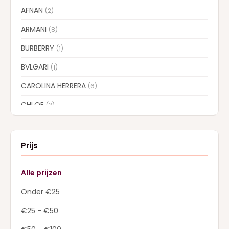
AFNAN
(2)
ARMANI
(8)
BURBERRY
(1)
BVLGARI
(1)
CAROLINA HERRERA
(6)
CHLOE
(3)
CREED
(12)
DIOR
(10)
Prijs
Dolce & Gabbana
(15)
Alle prijzen
DSQUARED2
(1)
Onder €25
GIVENCHY
(3)
€25 - €50
GUCCI
(3)