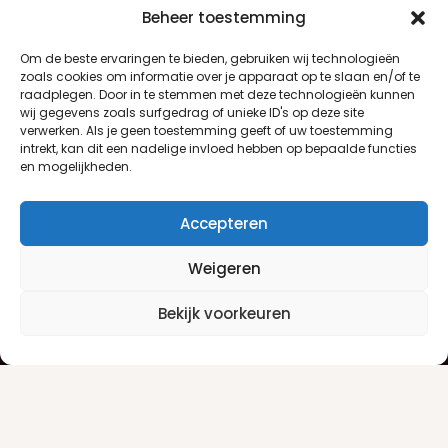
Beheer toestemming
Om de beste ervaringen te bieden, gebruiken wij technologieën
zoals cookies om informatie over je apparaat op te slaan en/of te
raadplegen. Door in te stemmen met deze technologieën kunnen
wij gegevens zoals surfgedrag of unieke ID's op deze site
verwerken. Als je geen toestemming geeft of uw toestemming
intrekt, kan dit een nadelige invloed hebben op bepaalde functies
en mogelijkheden.
Accepteren
Weigeren
Klantenservice
Informatie
Bekijk voorkeuren
Klantenservice
Privacyverklaring
Betaalinfo
Algemene voorwaarden
Verzendinfo
Retourneren