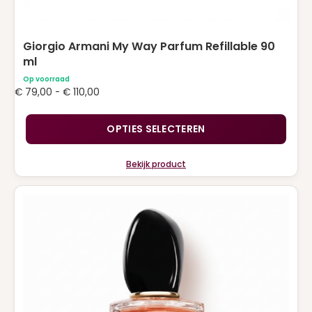
Giorgio Armani My Way Parfum Refillable 90
ml
Op voorraad
Prijsklasse:
€
79,00
-
€
110,00
€ 79,00
tot
OPTIES SELECTEREN
€ 110,00
Bekijk product