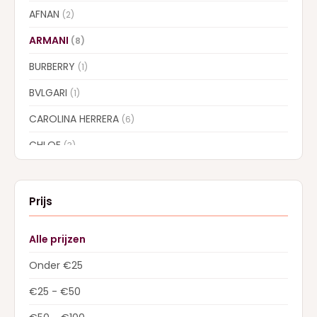
AFNAN
(2)
ARMANI
(8)
BURBERRY
(1)
BVLGARI
(1)
CAROLINA HERRERA
(6)
CHLOE
(3)
CREED
(12)
DIOR
(10)
Prijs
Dolce & Gabbana
(15)
Alle prijzen
DSQUARED2
(1)
Onder €25
GIVENCHY
(3)
€25 - €50
GUCCI
(3)