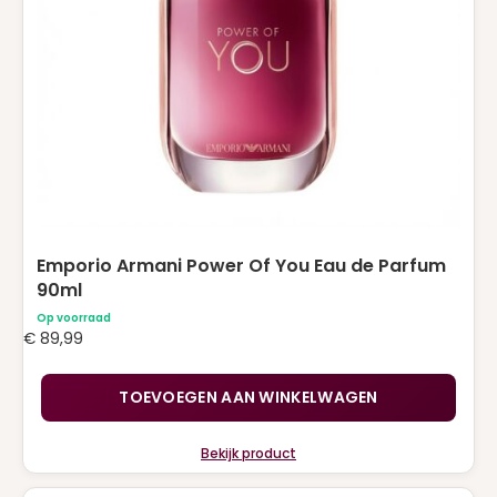
NARCISO RODRIGUEZ
(2)
PACO RABANNE
(10)
PRADA
(4)
RALPH LAUREN
(1)
Roberto Cavalli
(1)
TOM FORD
(2)
VALENTINO
(8)
Emporio Armani Power Of You Eau de Parfum
90ml
VERSACE
(2)
Op voorraad
€
89,99
VIKTOR & ROLF
(2)
YVES SAINT LAURENT
(14)
TOEVOEGEN AAN WINKELWAGEN
ZADIG & VOLTAIRE
(1)
Bekijk product