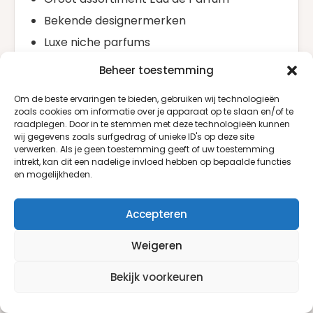
Bekende designermerken
Luxe niche parfums
Authentieke producten
Beheer toestemming
Regelmatig nieuwe collecties
Om de beste ervaringen te bieden, gebruiken wij technologieën
Scherpe prijzen
zoals cookies om informatie over je apparaat op te slaan en/of te
raadplegen. Door in te stemmen met deze technologieën kunnen
Snelle levering
wij gegevens zoals surfgedrag of unieke ID's op deze site
verwerken. Als je geen toestemming geeft of uw toestemming
intrekt, kan dit een nadelige invloed hebben op bepaalde functies
Veelgestelde vragen over Eau de
en mogelijkheden.
Parfum
Wat betekent Eau de Parfum?
Accepteren
Eau de Parfum is een parfumconcentratie met
Weigeren
doorgaans 15% tot 20% geuroliën, waardoor de
geur langduriger aanwezig blijft.
Bekijk voorkeuren
Hoe lang blijft Eau de Parfum zitten?