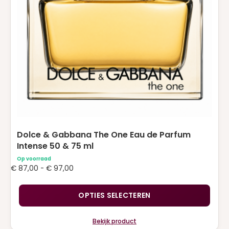
kan
gekozen
worden
op
de
productpagina
Dolce & Gabbana The One Eau de Parfum
Intense 50 & 75 ml
Op voorraad
Prijsklasse:
€
87,00
-
€
97,00
€ 87,00
tot
OPTIES SELECTEREN
€ 97,00
Bekijk product