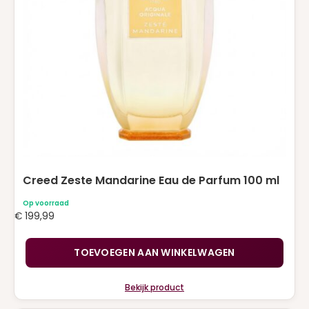
NARCISO RODRIGUEZ
(2)
PACO RABANNE
(10)
PRADA
(4)
RALPH LAUREN
(1)
Roberto Cavalli
(1)
TOM FORD
(2)
VALENTINO
(8)
Creed Zeste Mandarine Eau de Parfum 100 ml
VERSACE
(2)
Op voorraad
VIKTOR & ROLF
(2)
€
199,99
YVES SAINT LAURENT
(14)
TOEVOEGEN AAN WINKELWAGEN
ZADIG & VOLTAIRE
(1)
Bekijk product