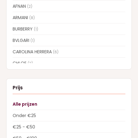
AFNAN
(2)
ARMANI
(8)
BURBERRY
(1)
BVLGARI
(1)
CAROLINA HERRERA
(6)
CHLOE
(3)
CREED
(12)
DIOR
(10)
Prijs
Dolce & Gabbana
(15)
Alle prijzen
DSQUARED2
(1)
Onder €25
GIVENCHY
(3)
€25 - €50
GUCCI
(3)