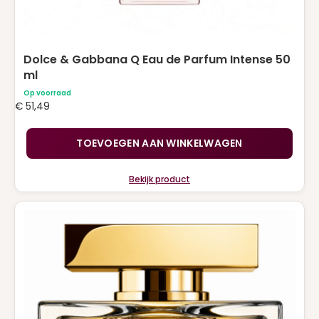
Dolce & Gabbana Q Eau de Parfum Intense 50
ml
Op voorraad
€
51,49
TOEVOEGEN AAN WINKELWAGEN
Bekijk product
Dit
product
heeft
meerdere
variaties.
Deze
optie