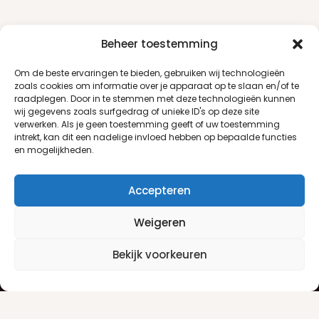
Beheer toestemming
Om de beste ervaringen te bieden, gebruiken wij technologieën
zoals cookies om informatie over je apparaat op te slaan en/of te
raadplegen. Door in te stemmen met deze technologieën kunnen
wij gegevens zoals surfgedrag of unieke ID's op deze site
verwerken. Als je geen toestemming geeft of uw toestemming
intrekt, kan dit een nadelige invloed hebben op bepaalde functies
en mogelijkheden.
Accepteren
Weigeren
Klantenservice
Informatie
Bekijk voorkeuren
Klantenservice
Privacyverklaring
Betaalinfo
Algemene voorwaarden
Verzendinfo
Retourneren