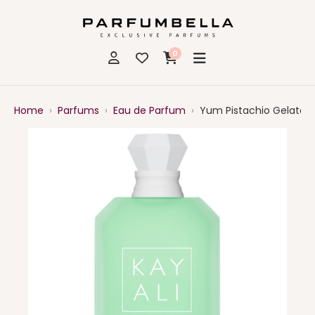
0
Home
›
Parfums
›
Eau de Parfum
›
Yum Pistachio Gelato 3