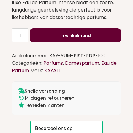
luxe Eau de Parfum Intense biedt een zoete,
langdurige geurbeleving die perfect is voor
liefhebbers van dessertachtige parfums.
Yum
In winkelmand
Pistachio
Gelato
33
Artikelnummer:
KAY-YUM-PIST-EDP-100
Eau
Categorieën:
Parfums
,
Damesparfum
,
Eau de
de
Parfum
Merk:
KAYALI
Parfum
Intense
aantal
Snelle verzending
14 dagen retourneren
Tevreden klanten