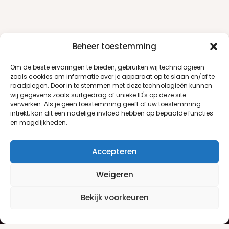
Beheer toestemming
Om de beste ervaringen te bieden, gebruiken wij technologieën
zoals cookies om informatie over je apparaat op te slaan en/of te
raadplegen. Door in te stemmen met deze technologieën kunnen
wij gegevens zoals surfgedrag of unieke ID's op deze site
verwerken. Als je geen toestemming geeft of uw toestemming
intrekt, kan dit een nadelige invloed hebben op bepaalde functies
en mogelijkheden.
Accepteren
Weigeren
Klantenservice
Informatie
Bekijk voorkeuren
Klantenservice
Privacyverklaring
Betaalinfo
Algemene voorwaarden