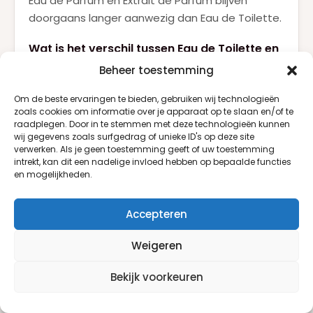
Eau de Parfum en Extrait de Parfum blijven
doorgaans langer aanwezig dan Eau de Toilette.
Wat is het verschil tussen Eau de Toilette en
Eau de Parfum?
Beheer toestemming
Eau de Parfum bevat een hogere concentratie
Om de beste ervaringen te bieden, gebruiken wij technologieën
geuroliën en heeft daardoor meestal een
zoals cookies om informatie over je apparaat op te slaan en/of te
intensere geur en langere houdbaarheid.
raadplegen. Door in te stemmen met deze technologieën kunnen
wij gegevens zoals surfgedrag of unieke ID's op deze site
verwerken. Als je geen toestemming geeft of uw toestemming
Welke herenparfum is geschikt voor
intrekt, kan dit een nadelige invloed hebben op bepaalde functies
dagelijks gebruik?
en mogelijkheden.
Frisse citrus-, aromatische en aquatische
parfums zijn ideaal voor dagelijks gebruik.
Accepteren
Welke geur past bij de winter?
Weigeren
Warme houtachtige, kruidige en oriëntaalse
Bekijk voorkeuren
parfums komen tijdens de koudere maanden
het beste tot hun recht.