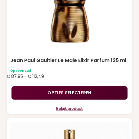
worden
op
de
productpagina
Jean Paul Gaultier Le Male Elixir Parfum 125 ml
Op voorraad
Prijsklasse:
€
87,95
-
€
112,49
€ 87,95
tot
OPTIES SELECTEREN
€ 112,49
Bekijk product