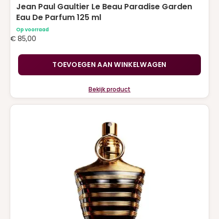
Jean Paul Gaultier Le Beau Paradise Garden
Eau De Parfum 125 ml
Op voorraad
€
85,00
TOEVOEGEN AAN WINKELWAGEN
Bekijk product
Dit
product
heeft
meerdere
variaties.
Deze
optie
kan
gekozen