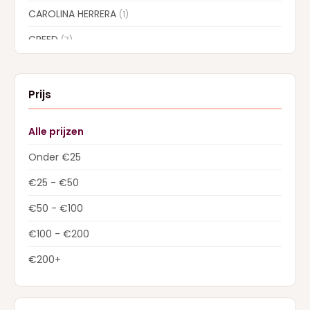
CAROLINA HERRERA
(1)
CREED
(7)
DIOR
(8)
Dolce & Gabbana
(9)
Prijs
DSQUARED2
(2)
Alle prijzen
FERRAGAMO
(1)
Onder €25
GIVENCHY
(1)
€25 - €50
GUCCI
(1)
€50 - €100
GUERLAIN
(3)
€100 - €200
HERMES
(1)
€200+
HUGO BOSS
(4)
JEAN PAUL GAULTIER
(11)