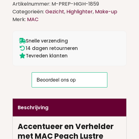
3,6ml
Artikelnummer:
M-PREP-HIGH-1859
W
Categorieën:
Gezicht
,
Highlighter
,
Make-up
Peach
Merk:
MAC
Lustre
aantal
Snelle verzending
14 dagen retourneren
Tevreden klanten
Beschrijving
Accentueer en Verhelder
met MAC Peach Lustre