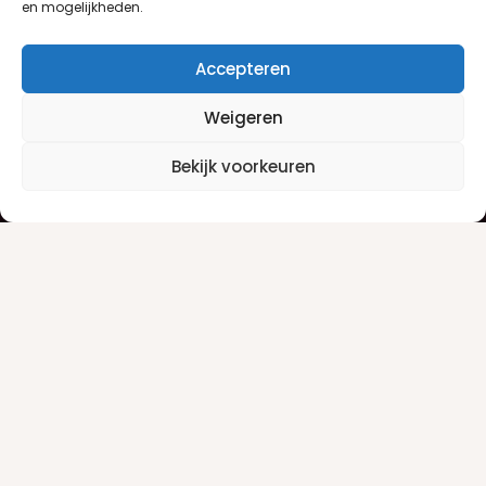
en mogelijkheden.
Accepteren
Weigeren
Klantenservice
Informatie
Bekijk voorkeuren
Klantenservice
Privacyverklaring
Betaalinfo
Algemene voorwaarden
Verzendinfo
Retourneren
Producten
Damesgeuren
Herengeuren
Make-up