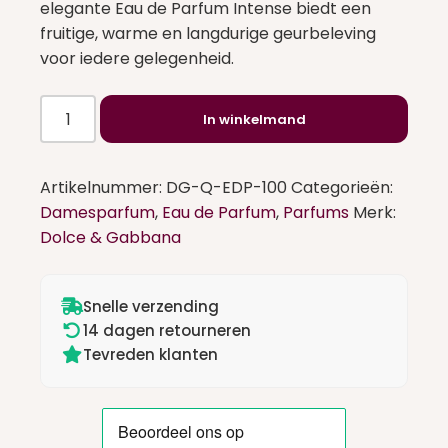
elegante Eau de Parfum Intense biedt een
fruitige, warme en langdurige geurbeleving
voor iedere gelegenheid.
Dolce
In winkelmand
&
Gabbana
Q
Artikelnummer:
DG-Q-EDP-100
Categorieën:
By
Damesparfum
,
Eau de Parfum
,
Parfums
Merk:
Dolce
Dolce & Gabbana
&
Gabbana
Parfum
Snelle verzending
100
14 dagen retourneren
Tevreden klanten
ml
aantal