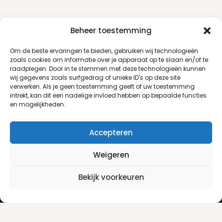
Beheer toestemming
Om de beste ervaringen te bieden, gebruiken wij technologieën
zoals cookies om informatie over je apparaat op te slaan en/of te
raadplegen. Door in te stemmen met deze technologieën kunnen
wij gegevens zoals surfgedrag of unieke ID's op deze site
verwerken. Als je geen toestemming geeft of uw toestemming
intrekt, kan dit een nadelige invloed hebben op bepaalde functies
en mogelijkheden.
Accepteren
Weigeren
Klantenservice
Informatie
Bekijk voorkeuren
Klantenservice
Privacyverklaring
Betaalinfo
Algemene voorwaarden
Verzendinfo
Retourneren