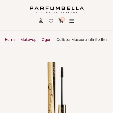
0
Home
›
Make-up
›
Ogen
›
Collistar Mascara Infinito 11ml W