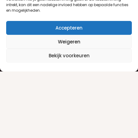
intrekt, kan dit een nadelige invloed hebben op bepaalde functies
en mogelijkheden.
Accepteren
Weigeren
Klantenservice
Informatie
Bekijk voorkeuren
Klantenservice
Privacyverklaring
Betaalinfo
Algemene voorwaarden
Verzendinfo
Retourneren
Producten
Damesgeuren
Herengeuren
Make-up