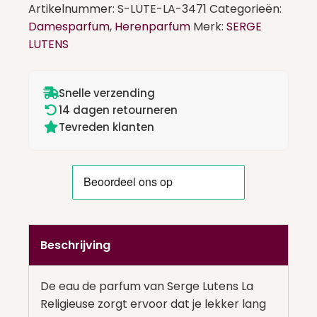
Religieuse
Artikelnummer:
S-LUTE-LA-3471
Categorieën:
Eau
Damesparfum
,
Herenparfum
Merk:
SERGE
De
LUTENS
Parfum
50
ml
Snelle verzending
aantal
14 dagen retourneren
Tevreden klanten
Beschrijving
De eau de parfum van Serge Lutens La
Religieuse zorgt ervoor dat je lekker lang