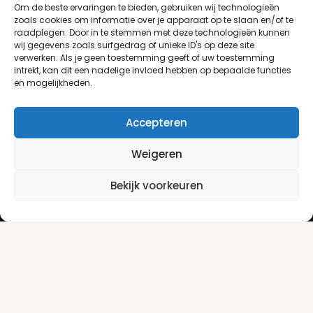
Om de beste ervaringen te bieden, gebruiken wij technologieën
zoals cookies om informatie over je apparaat op te slaan en/of te
raadplegen. Door in te stemmen met deze technologieën kunnen
wij gegevens zoals surfgedrag of unieke ID's op deze site
verwerken. Als je geen toestemming geeft of uw toestemming
intrekt, kan dit een nadelige invloed hebben op bepaalde functies
en mogelijkheden.
Accepteren
Weigeren
Klantenservice
Informatie
Bekijk voorkeuren
Klantenservice
Privacyverklaring
Betaalinfo
Algemene voorwaarden
Verzendinfo
Retourneren
Producten