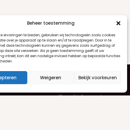
Beheer toestemming
e ervaringen te bieden, gebruiken wij technologieën zoals cookies
ie over je apparaat op te slaan en/of te raadplegen. Door in te
t deze technologieën kunnen wij gegevens zoals surfgedrag of
 op deze site verwerken. Als je geen toestemming geeft of uw
g intrekt, kan dit een nadelige invloed hebben op bepaalde functies
kheden.
epteren
Weigeren
Bekijk voorkeuren
en
Nieuwsbrief
Alle aanbiedingen ontvangen
uren
per e-mail? Schrijf je dan in voor
ren
onze nieuwsbrief.