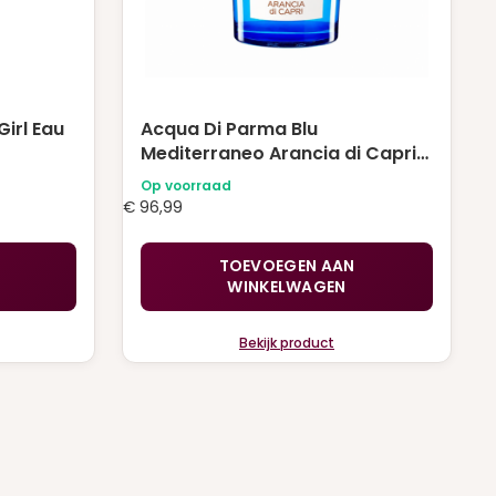
irl Eau
Acqua Di Parma Blu
Mediterraneo Arancia di Capri
Eau de Toilette 150 ml
Op voorraad
€
96,99
TOEVOEGEN AAN
WINKELWAGEN
Bekijk product