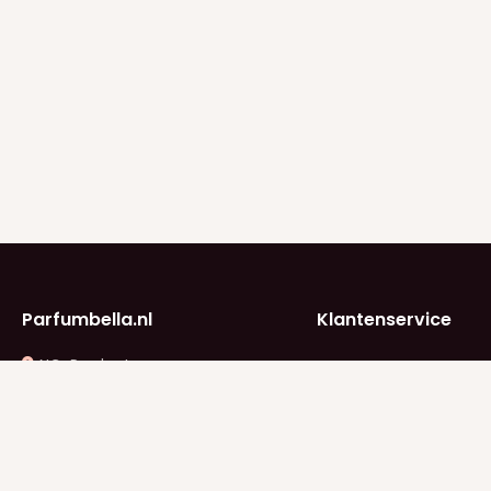
Parfumbella.nl
Klantenservice
NC-Products
Klantenservice
B. Vethstraat 2
Betaalinfo
2662 JK Bergschenhoek
KVK: 74825224
Verzendinfo
BTW: NL005042647B28
info@parfumbella.nl