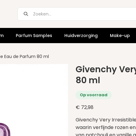
um
Parfum Samples
Huidverzorging
Make-up
ble Eau de Parfum 80 ml
Givenchy Very
80 ml
Op voorraad
€
72,98
Givenchy Very Irresistib
waarin verfijnde rozen e
van patchouli en vanille