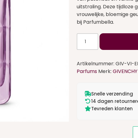
uitstraling. Deze tijdloz
vrouwelijke, bloemige ge
bij Parfumbella.
Givenchy
Very
Irresistible
Eau
Artikelnummer:
GIV-VI-
de
Parfums
Merk:
GIVENCHY
Parfum
80
ml
Snelle verzending
aantal
14 dagen retourner
Tevreden klanten