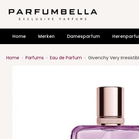
Home
Merken
Damesparfum
Herenparf
Home
›
Parfums
›
Eau de Parfum
›
Givenchy Very Irresisti