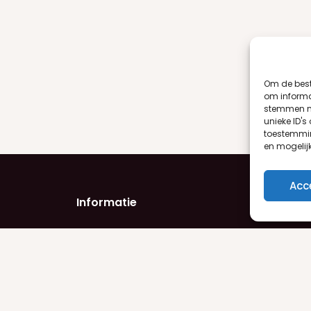
Om de best
om informat
stemmen me
unieke ID's
toestemmin
en mogelij
Acc
Informatie
Product
Privacyverklaring
Damesge
Algemene voorwaarden
Herengeu
Retourneren
Make-up