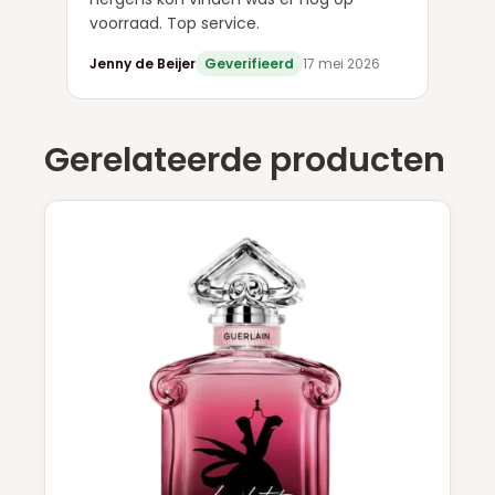
voorraad. Top service.
Jenny de Beijer
Geverifieerd
17 mei 2026
Gerelateerde producten
Dit
product
heeft
meerdere
variaties.
Deze
optie
kan
gekozen
worden
op