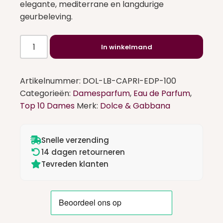
elegante, mediterrane en langdurige
geurbeleving.
Dolce
In winkelmand
&
Gabbana
Light
Artikelnummer:
DOL-LB-CAPRI-EDP-100
Blue
Categorieën:
Damesparfum
,
Eau de Parfum
,
Capri
Top 10 Dames
Merk:
Dolce & Gabbana
In
Love
Eau
Snelle verzending
de
14 dagen retourneren
Tevreden klanten
Parfum
100
ml
aantal