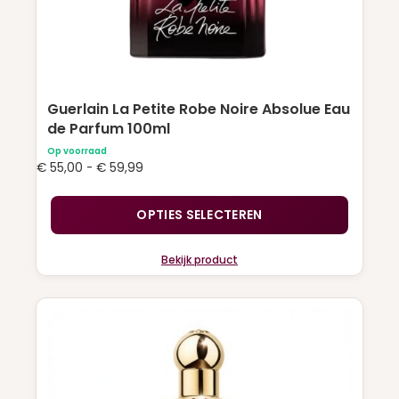
de
productpagina
Guerlain La Petite Robe Noire Absolue Eau
de Parfum 100ml
Op voorraad
Prijsklasse:
€
55,00
-
€
59,99
€ 55,00
tot
OPTIES SELECTEREN
€ 59,99
Bekijk product