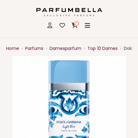
0
Home
›
Parfums
›
Damesparfum
›
Top 10 Dames
›
Dolce 