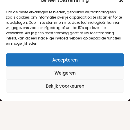
Beheer toestemming
Om de beste ervaringen te bieden, gebruiken wij technologieën
zoals cookies om informatie over je apparaat op te slaan en/of te
raadplegen. Door in te stemmen met deze technologieën kunnen
wij gegevens zoals surfgedrag of unieke ID's op deze site
verwerken. Als je geen toestemming geeft of uw toestemming
intrekt, kan dit een nadelige invloed hebben op bepaalde functies
en mogelijkheden.
Accepteren
Weigeren
Klantenservice
Informatie
Bekijk voorkeuren
Klantenservice
Privacyverklaring
Betaalinfo
Algemene voorwaarden
Verzendinfo
Retourneren
Producten