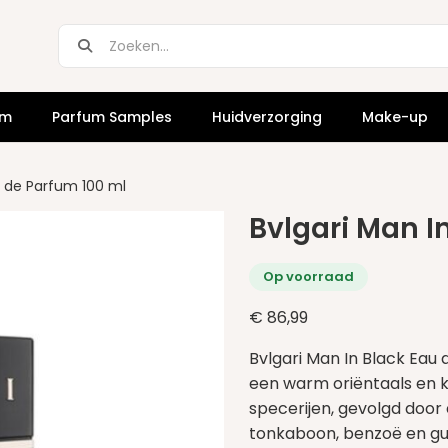
um
Parfum Samples
Huidverzorging
Make-up
u de Parfum 100 ml
Bvlgari Man I
Op voorraad
€
86,99
Bvlgari Man In Black Eau
een warm oriëntaals en k
specerijen, gevolgd door 
tonkaboon, benzoë en gua