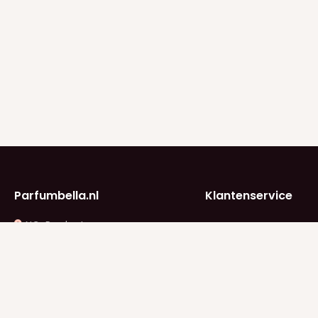
Parfumbella.nl
Klantenservice
NC-Products
Klantenservice
B. Vethstraat 2
Betaalinfo
2662 JK Bergschenhoek
KVK: 74825224
Verzendinfo
BTW: NL005042647B28
info@parfumbella.nl