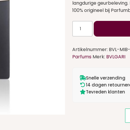
langdurige geurbeleving. 
100% origineel bij Parfumb
Bvlgari
Man
In
Black
Artikelnummer:
BVL-MIB
Eau
Parfums
Merk:
BVLGARI
de
Parfum
100
Snelle verzending
ml
14 dagen retourner
aantal
Tevreden klanten