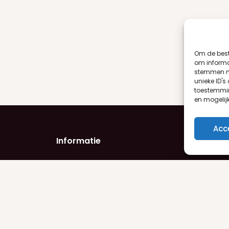
Om de best
om informat
stemmen me
unieke ID's
toestemmin
en mogelij
Acc
Informatie
Product
Privacyverklaring
Damesge
Algemene voorwaarden
Herengeu
Retourneren
Make-up