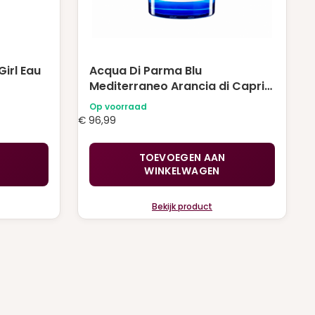
irl Eau
Acqua Di Parma Blu
Mediterraneo Arancia di Capri
Eau de Toilette 150 ml
Op voorraad
€
96,99
TOEVOEGEN AAN
WINKELWAGEN
Bekijk product