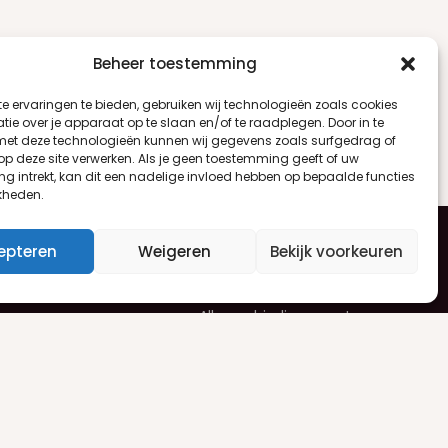
Beheer toestemming
e ervaringen te bieden, gebruiken wij technologieën zoals cookies
ie over je apparaat op te slaan en/of te raadplegen. Door in te
t deze technologieën kunnen wij gegevens zoals surfgedrag of
 op deze site verwerken. Als je geen toestemming geeft of uw
g intrekt, kan dit een nadelige invloed hebben op bepaalde functies
kheden.
epteren
Weigeren
Bekijk voorkeuren
en
Nieuwsbrief
Alle aanbiedingen ontvangen
uren
per e-mail? Schrijf je dan in voor
ren
onze nieuwsbrief.