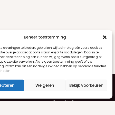
Beheer toestemming
e ervaringen te bieden, gebruiken wij technologieën zoals cookies
ie over je apparaat op te slaan en/of te raadplegen. Door in te
t deze technologieën kunnen wij gegevens zoals surfgedrag of
 op deze site verwerken. Als je geen toestemming geeft of uw
g intrekt, kan dit een nadelige invloed hebben op bepaalde functies
kheden.
epteren
Weigeren
Bekijk voorkeuren
en
Nieuwsbrief
Alle aanbiedingen ontvangen
uren
per e-mail? Schrijf je dan in voor
ren
onze nieuwsbrief.