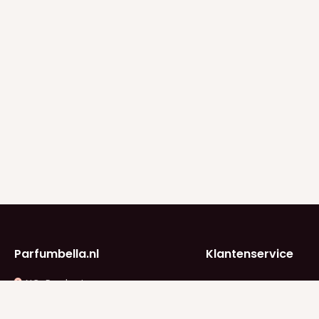
Parfumbella.nl
Klantenservice
NC-Products
Klantenservice
B. Vethstraat 2
Betaalinfo
2662 JK Bergschenhoek