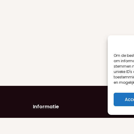
Om de best
om informat
stemmen me
unieke ID's
toestemmin
en mogelij
Acc
Informatie
Product
Privacyverklaring
Damesge
Algemene voorwaarden
Herengeu