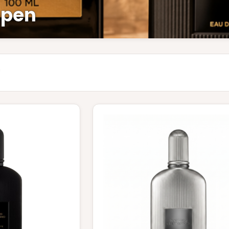
open
n