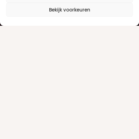
Klantenservice
Informatie
Bekijk voorkeuren
Klantenservice
Privacyverklaring
Betaalinfo
Algemene voorwaarden
Verzendinfo
Retourneren
Producten
Damesgeuren
Herengeuren
Make-up
Nieuwsbrief
Alle aanbiedingen ontvangen per e-mail? Schrijf je dan in
voor onze nieuwsbrief.