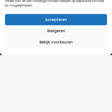
intrekt, kan dit een nadelige invloed hebben op bepaalde functies
en mogelijkheden.
Accepteren
Weigeren
Klantenservice
Informatie
Bekijk voorkeuren
Klantenservice
Privacyverklaring
Betaalinfo
Algemene voorwaarden
Verzendinfo
Retourneren
Producten
Damesgeuren
Herengeuren
Make-up