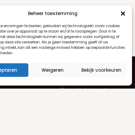
Beheer toestemming
e ervaringen te bieden, gebruiken wij technologieën zoals cookies
ie over je apparaat op te slaan en/of te raadplegen. Door in te
t deze technologieën kunnen wij gegevens zoals surfgedrag of
 op deze site verwerken. Als je geen toestemming geeft of uw
g intrekt, kan dit een nadelige invloed hebben op bepaalde functies
kheden.
epteren
Weigeren
Bekijk voorkeuren
en
Nieuwsbrief
Alle aanbiedingen ontvangen
uren
per e-mail? Schrijf je dan in voor
ren
onze nieuwsbrief.
Aanmelden