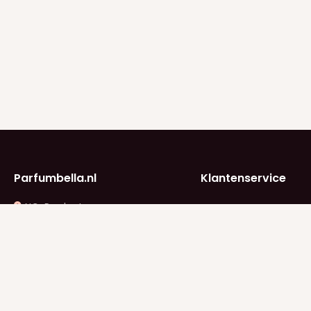
Parfumbella.nl
Klantenservice
NC-Products
Klantenservice
B. Vethstraat 2
Betaalinfo
2662 JK Bergschenhoek
KVK: 74825224
Verzendinfo
BTW: NL005042647B28
info@parfumbella.nl