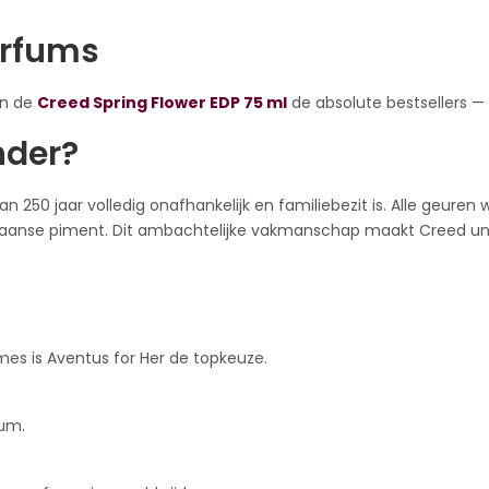
arfums
n de
Creed Spring Flower EDP 75 ml
de absolute bestsellers — 
nder?
n 250 jaar volledig onafhankelijk en familiebezit is. Alle geu
amaicaanse piment. Dit ambachtelijke vakmanschap maakt Creed 
es is Aventus for Her de topkeuze.
fum.