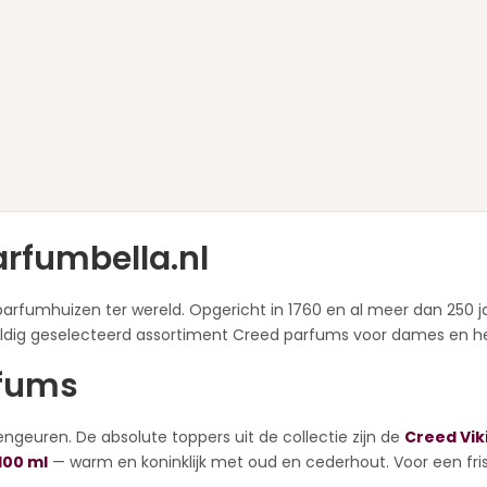
arfumbella.nl
arfumhuizen ter wereld. Opgericht in 1760 en al meer dan 250 
gvuldig geselecteerd assortiment Creed parfums voor dames en he
rfums
engeuren. De absolute toppers uit de collectie zijn de
Creed Vik
100 ml
— warm en koninklijk met oud en cederhout. Voor een fri