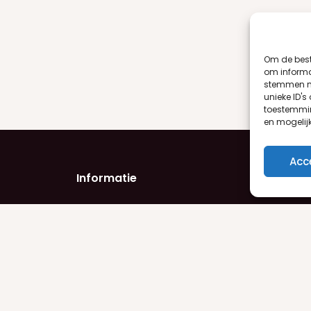
Om de best
om informat
stemmen me
unieke ID's
toestemmin
en mogelij
Acc
Informatie
Product
Privacyverklaring
Damesge
Algemene voorwaarden
Herengeu
Retourneren
Make-up