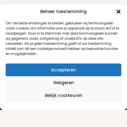
Beheer toestemming
Om de beste ervaringen te bieden, gebruiken wij technologieën
zoals cookies om informatie over je apparaat op te slaan en/of te
raadplegen. Door in te stemmen met deze technologieën kunnen
wij gegevens zoals surfgedrag of unieke ID's op deze site
verwerken. Als je geen toestemming geeft of uw toestemming
intrekt, kan dit een nadelige invloed hebben op bepaalde functies
en mogelijkheden.
Accepteren
Weigeren
Klantenservice
Informatie
Bekijk voorkeuren
Klantenservice
Privacyverklaring
Betaalinfo
Algemene voorwaarden
Verzendinfo
Retourneren