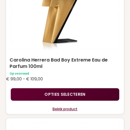
worden
op
de
productpagina
Carolina Herrera Bad Boy Extreme Eau de
Parfum 100ml
Op voorraad
Prijsklasse:
€
99,00
-
€
109,00
€ 99,00
tot
OPTIES SELECTEREN
€ 109,00
Bekijk product