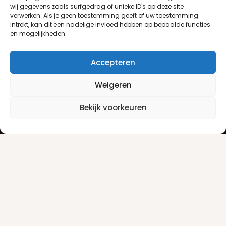
wij gegevens zoals surfgedrag of unieke ID's op deze site
verwerken. Als je geen toestemming geeft of uw toestemming
intrekt, kan dit een nadelige invloed hebben op bepaalde functies
en mogelijkheden.
Accepteren
Weigeren
Klantenservice
Informatie
Bekijk voorkeuren
Klantenservice
Privacyverklaring
Betaalinfo
Algemene voorwaarden
Verzendinfo
Retourneren
Producten
Damesgeuren
Herengeuren