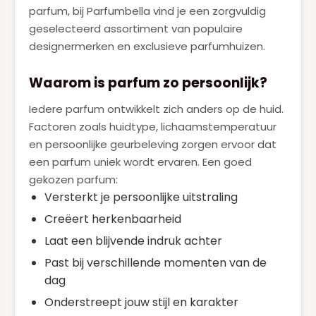
Roberto Cavalli
(1)
parfum, bij Parfumbella vind je een zorgvuldig
geselecteerd assortiment van populaire
SERGE LUTENS
(1)
designermerken en exclusieve parfumhuizen.
TOM FORD
(5)
Waarom is parfum zo persoonlijk?
VALENTINO
(15)
Iedere parfum ontwikkelt zich anders op de huid.
VERSACE
(3)
Factoren zoals huidtype, lichaamstemperatuur
VIKTOR & ROLF
(5)
en persoonlijke geurbeleving zorgen ervoor dat
een parfum uniek wordt ervaren. Een goed
YVES SAINT LAURENT
(15)
gekozen parfum:
ZADIG & VOLTAIRE
(1)
Versterkt je persoonlijke uitstraling
Creëert herkenbaarheid
Laat een blijvende indruk achter
Past bij verschillende momenten van de
dag
Onderstreept jouw stijl en karakter