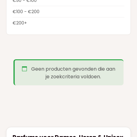
€50 - €100
ELIE SAAB
(4)
€100 - €200
FERRAGAMO
(1)
€200+
GIVENCHY
(7)
GUCCI
(9)
GUERLAIN
(18)
HERMES
(3)
Geen producten gevonden die aan
HUGO BOSS
(7)
je zoekcriteria voldoen.
JEAN PAUL GAULTIER
(18)
JIMMY CHOO
(1)
JUICY COUTURE
(1)
JULIETTE HAS A GUN
(4)
KAYALI
(2)