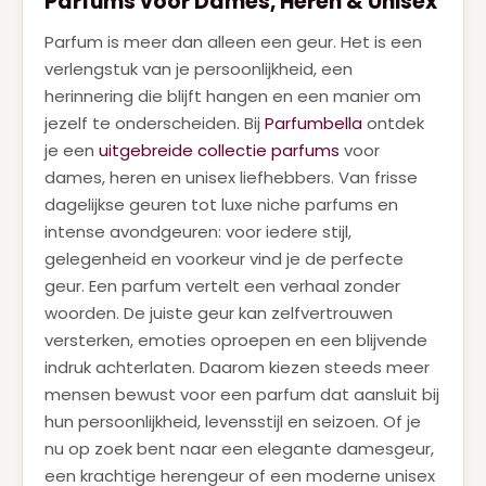
Parfums voor Dames, Heren & Unisex
KENZO
(1)
Parfum is meer dan alleen een geur. Het is een
KILIAN
(2)
verlengstuk van je persoonlijkheid, een
LANCOME
herinnering die blijft hangen en een manier om
(9)
jezelf te onderscheiden. Bij
Parfumbella
ontdek
LATAFFA
(1)
je een
uitgebreide collectie parfums
voor
MARC JACOBS
(2)
dames, heren en unisex liefhebbers. Van frisse
dagelijkse geuren tot luxe niche parfums en
MUGLER
(1)
intense avondgeuren: voor iedere stijl,
MUGLER ALIEN GODDESS
(7)
gelegenheid en voorkeur vind je de perfecte
geur. Een parfum vertelt een verhaal zonder
NARCISO RODRIGUEZ
(5)
woorden. De juiste geur kan zelfvertrouwen
NEJMA
(1)
versterken, emoties oproepen en een blijvende
indruk achterlaten. Daarom kiezen steeds meer
PACO RABANNE
(14)
mensen bewust voor een parfum dat aansluit bij
PRADA
(6)
hun persoonlijkheid, levensstijl en seizoen. Of je
nu op zoek bent naar een elegante damesgeur,
RALPH LAUREN
(2)
een krachtige herengeur of een moderne unisex