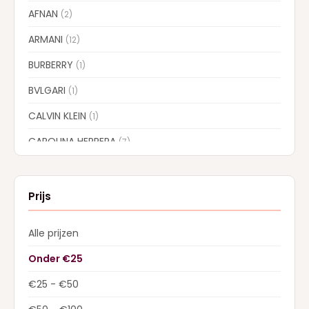
AFNAN
(2)
ARMANI
(12)
BURBERRY
(1)
BVLGARI
(1)
CALVIN KLEIN
(1)
CAROLINA HERRERA
(7)
CARTIER
(1)
CHLOE
(6)
Prijs
CREED
(13)
Alle prijzen
DIOR
(22)
Onder €25
Dolce & Gabbana
(28)
€25 - €50
DSQUARED2
(2)