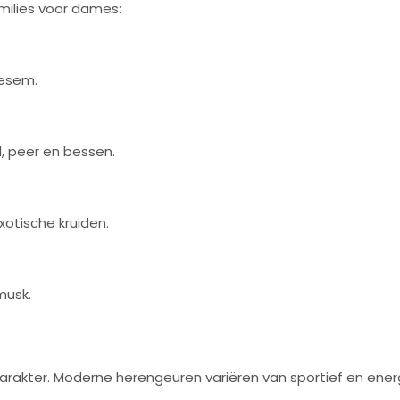
amilies voor dames:
oesem.
l, peer en bessen.
otische kruiden.
musk.
rakter. Moderne herengeuren variëren van sportief en energie