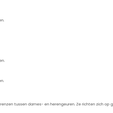
en.
en.
en.
grenzen tussen dames- en herengeuren. Ze richten zich op ge