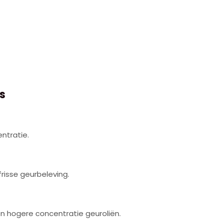
s
ntratie.
risse geurbeleving.
en hogere concentratie geuroliën.