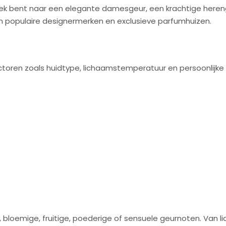
p zoek bent naar een elegante damesgeur, een krachtige here
an populaire designermerken en exclusieve parfumhuizen.
actoren zoals huidtype, lichaamstemperatuur en persoonlijk
loemige, fruitige, poederige of sensuele geurnoten. Van li