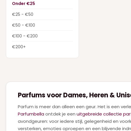
DIOR
(22)
Onder €25
Dolce & Gabbana
(28)
€25 - €50
DSQUARED2
(2)
€50 - €100
ELIE SAAB
(4)
€100 - €200
FERRAGAMO
(1)
€200+
GIVENCHY
(7)
GUCCI
(9)
GUERLAIN
(18)
HERMES
(3)
Parfums voor Dames, Heren & Unis
HUGO BOSS
(7)
Parfum is meer dan alleen een geur. Het is een verle
JEAN PAUL GAULTIER
(18)
Parfumbella
ontdek je een
uitgebreide collectie pa
JIMMY CHOO
(1)
avondgeuren: voor iedere stijl, gelegenheid en voor
versterken, emoties oproepen en een blijvende ind
JUICY COUTURE
(1)