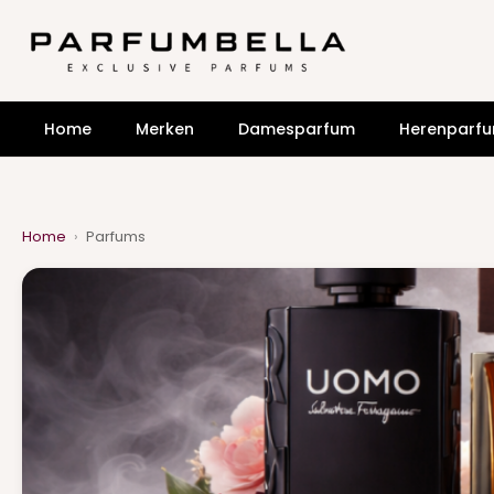
Home
Merken
Damesparfum
Herenparf
Home
›
Parfums