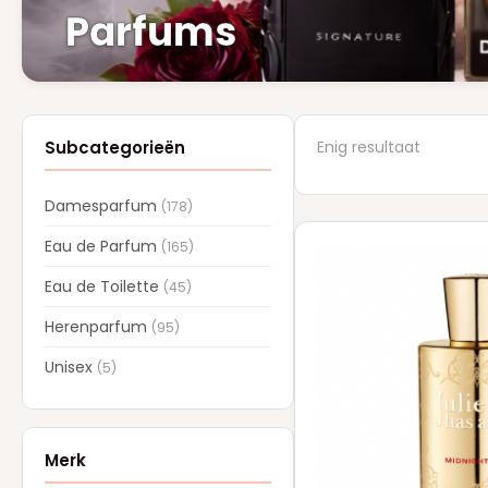
Parfums
Subcategorieën
Enig resultaat
Damesparfum
(178)
Dit
Eau de Parfum
(165)
product
Eau de Toilette
heeft
(45)
meerdere
Herenparfum
(95)
variaties.
Unisex
(5)
Deze
optie
kan
gekozen
Merk
worden