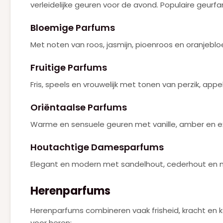
verleidelijke geuren voor de avond. Populaire geurf
PRADA
(6)
Bloemige Parfums
RALPH LAUREN
(2)
Met noten van roos, jasmijn, pioenroos en oranjebl
Roberto Cavalli
(1)
Fruitige Parfums
SERGE LUTENS
(1)
Fris, speels en vrouwelijk met tonen van perzik, appe
TOM FORD
(5)
Oriëntaalse Parfums
VALENTINO
(15)
Warme en sensuele geuren met vanille, amber en ex
VERSACE
(3)
VIKTOR & ROLF
(5)
Houtachtige Damesparfums
YVES SAINT LAURENT
Elegant en modern met sandelhout, cederhout en 
(15)
ZADIG & VOLTAIRE
(1)
Herenparfums
Herenparfums combineren vaak frisheid, kracht en ka
voor heren: