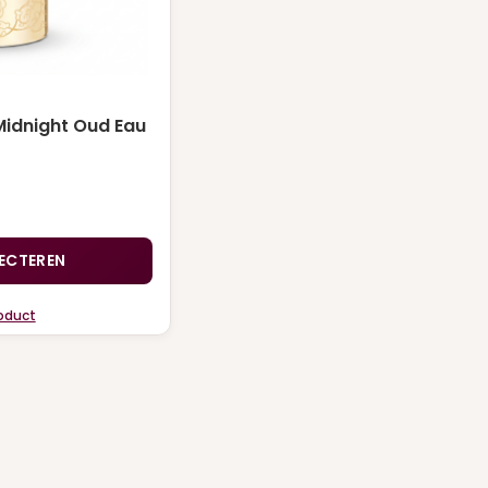
Midnight Oud Eau
:
LECTEREN
roduct