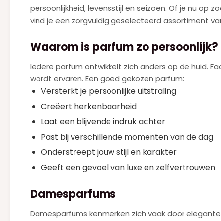
persoonlijkheid, levensstijl en seizoen. Of je nu o
JULIETTE HAS A GUN
(4)
vind je een zorgvuldig geselecteerd assortiment v
KAYALI
(2)
Waarom is parfum zo persoonlijk?
KENZO
(1)
Iedere parfum ontwikkelt zich anders op de huid. F
KILIAN
(2)
wordt ervaren. Een goed gekozen parfum:
LANCOME
Versterkt je persoonlijke uitstraling
(9)
Creëert herkenbaarheid
LATAFFA
(1)
Laat een blijvende indruk achter
MARC JACOBS
(2)
Past bij verschillende momenten van de dag
MUGLER
(1)
Onderstreept jouw stijl en karakter
MUGLER ALIEN GODDESS
(7)
Geeft een gevoel van luxe en zelfvertrouwen
NARCISO RODRIGUEZ
(5)
Damesparfums
NEJMA
(1)
Damesparfums kenmerken zich vaak door elegante, b
PACO RABANNE
(14)