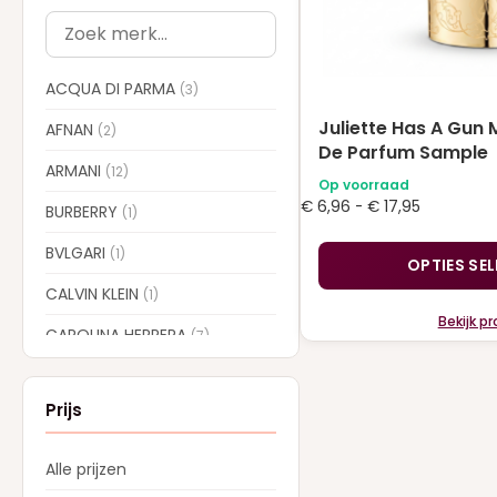
op
de
productpagina
ACQUA DI PARMA
(3)
Juliette Has A Gun 
AFNAN
(2)
De Parfum Sample
ARMANI
(12)
Op voorraad
Prijsklasse
€
6,96
-
€
17,95
BURBERRY
(1)
€ 6,96
BVLGARI
tot
(1)
OPTIES SE
€ 17,95
CALVIN KLEIN
(1)
Bekijk p
CAROLINA HERRERA
(7)
CARTIER
(1)
Prijs
CHLOE
(6)
CREED
(13)
Alle prijzen