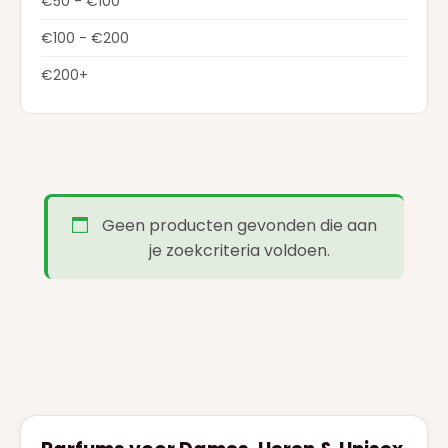
€50 - €100
ELIE SAAB
(4)
€100 - €200
FERRAGAMO
(1)
€200+
GIVENCHY
(7)
GUCCI
(9)
GUERLAIN
(18)
HERMES
(3)
Geen producten gevonden die aan
HUGO BOSS
(7)
je zoekcriteria voldoen.
JEAN PAUL GAULTIER
(18)
JIMMY CHOO
(1)
JUICY COUTURE
(1)
JULIETTE HAS A GUN
(4)
KAYALI
(2)