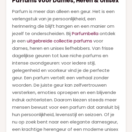
Parfums voor Dames, Heren & Unisex
KENZO
(1)
Parfum is meer dan alleen een geur. Het is een
KILIAN
(2)
verlengstuk van je persoonlijkheid, een
LANCOME
herinnering die blijft hangen en een manier om
(9)
jezelf te onderscheiden. Bij
Parfumbella
ontdek
LATAFFA
(1)
je een
uitgebreide collectie parfums
voor
MARC JACOBS
(2)
dames, heren en unisex liefhebbers. Van frisse
dagelijkse geuren tot luxe niche parfums en
MUGLER
(1)
intense avondgeuren: voor iedere stijl,
MUGLER ALIEN GODDESS
(7)
gelegenheid en voorkeur vind je de perfecte
geur. Een parfum vertelt een verhaal zonder
NARCISO RODRIGUEZ
(5)
woorden. De juiste geur kan zelfvertrouwen
NEJMA
(1)
versterken, emoties oproepen en een blijvende
indruk achterlaten. Daarom kiezen steeds meer
PACO RABANNE
(14)
mensen bewust voor een parfum dat aansluit bij
PRADA
(6)
hun persoonlijkheid, levensstijl en seizoen. Of je
nu op zoek bent naar een elegante damesgeur,
RALPH LAUREN
(2)
een krachtige herengeur of een moderne unisex