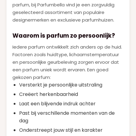
Roberto Cavalli
(1)
parfum, bij Parfumbella vind je een zorgvuldig
geselecteerd assortiment van populaire
SERGE LUTENS
(1)
designermerken en exclusieve parfumhuizen.
TOM FORD
(5)
Waarom is parfum zo persoonlijk?
VALENTINO
(15)
Iedere parfum ontwikkelt zich anders op de huid.
VERSACE
(3)
Factoren zoals huidtype, lichaamstemperatuur
VIKTOR & ROLF
(5)
en persoonlijke geurbeleving zorgen ervoor dat
een parfum uniek wordt ervaren. Een goed
YVES SAINT LAURENT
(15)
gekozen parfum:
ZADIG & VOLTAIRE
(1)
Versterkt je persoonlijke uitstraling
Creëert herkenbaarheid
Laat een blijvende indruk achter
Past bij verschillende momenten van de
dag
Onderstreept jouw stijl en karakter