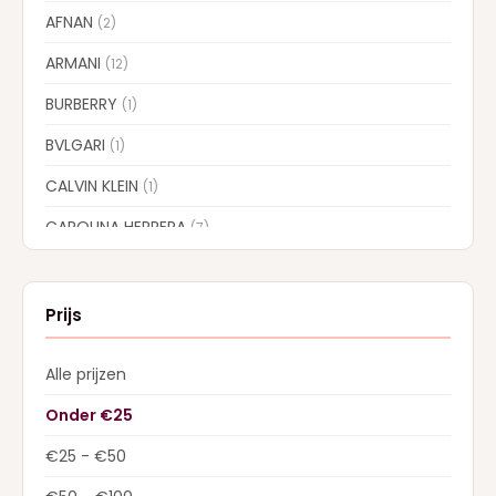
AFNAN
(2)
ARMANI
(12)
BURBERRY
(1)
BVLGARI
(1)
CALVIN KLEIN
(1)
CAROLINA HERRERA
(7)
CARTIER
(1)
CHLOE
(6)
Prijs
CREED
(13)
Alle prijzen
DIOR
(22)
Onder €25
Dolce & Gabbana
(28)
€25 - €50
DSQUARED2
(2)