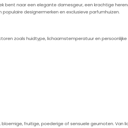
p zoek bent naar een elegante damesgeur, een krachtige here
an populaire designermerken en exclusieve parfumhuizen.
actoren zoals huidtype, lichaamstemperatuur en persoonlijk
loemige, fruitige, poederige of sensuele geurnoten. Van li