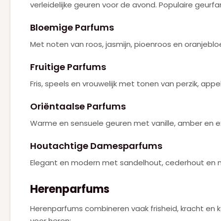
verleidelijke geuren voor de avond. Populaire geurf
PRADA
(6)
Bloemige Parfums
RALPH LAUREN
(2)
Met noten van roos, jasmijn, pioenroos en oranjebl
Roberto Cavalli
(1)
Fruitige Parfums
SERGE LUTENS
(1)
Fris, speels en vrouwelijk met tonen van perzik, appe
TOM FORD
(5)
Oriëntaalse Parfums
VALENTINO
(15)
Warme en sensuele geuren met vanille, amber en ex
VERSACE
(3)
VIKTOR & ROLF
(5)
Houtachtige Damesparfums
YVES SAINT LAURENT
Elegant en modern met sandelhout, cederhout en 
(15)
ZADIG & VOLTAIRE
(1)
Herenparfums
Herenparfums combineren vaak frisheid, kracht en ka
voor heren: