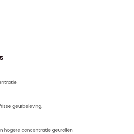
s
ntratie.
risse geurbeleving.
en hogere concentratie geuroliën.