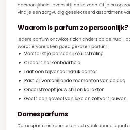
persoonlijkheid, levensstijl en seizoen. Of je nu o
JULIETTE HAS A GUN
(4)
vind je een zorgvuldig geselecteerd assortiment v
KAYALI
(2)
Waarom is parfum zo persoonlijk?
KENZO
(1)
Iedere parfum ontwikkelt zich anders op de huid. F
KILIAN
(2)
wordt ervaren. Een goed gekozen parfum:
LANCOME
Versterkt je persoonlijke uitstraling
(9)
Creëert herkenbaarheid
LATAFFA
(1)
Laat een blijvende indruk achter
MARC JACOBS
(2)
Past bij verschillende momenten van de dag
MUGLER
(1)
Onderstreept jouw stijl en karakter
MUGLER ALIEN GODDESS
(7)
Geeft een gevoel van luxe en zelfvertrouwen
NARCISO RODRIGUEZ
(5)
Damesparfums
NEJMA
(1)
Damesparfums kenmerken zich vaak door elegante, b
PACO RABANNE
(14)