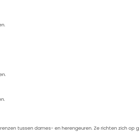
en.
en.
en.
grenzen tussen dames- en herengeuren. Ze richten zich op ge