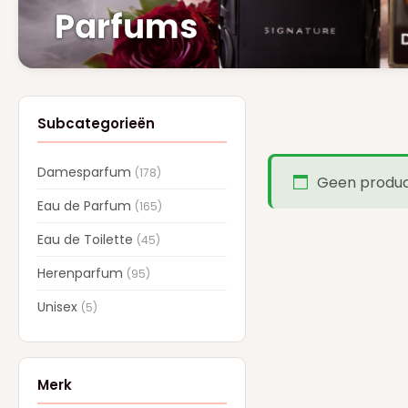
Parfums
Subcategorieën
Damesparfum
(178)
Geen product
Eau de Parfum
(165)
Eau de Toilette
(45)
Herenparfum
(95)
Unisex
(5)
Merk