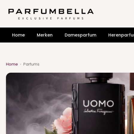
Home
Merken
Damesparfum
Herenparf
Home
›
Parfums