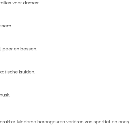
amilies voor dames:
oesem.
l, peer en bessen.
otische kruiden.
musk.
rakter. Moderne herengeuren variëren van sportief en energie