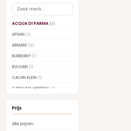
ACQUA DI PARMA
(3)
AFNAN
(2)
ARMANI
(12)
BURBERRY
(1)
BVLGARI
(1)
CALVIN KLEIN
(1)
CAROLINA HERRERA
(7)
CARTIER
(1)
Prijs
CHLOE
(6)
CREED
(13)
Alle prijzen