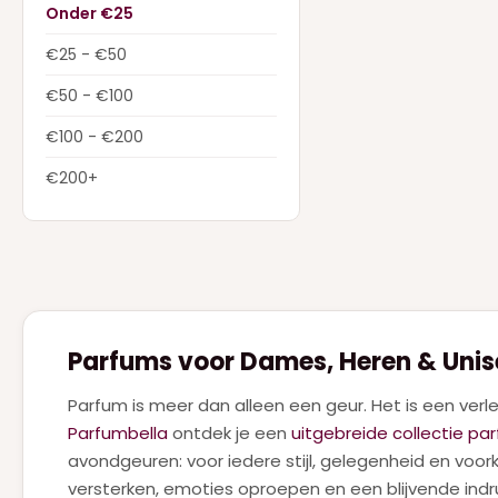
DIOR
(22)
Onder €25
Dolce & Gabbana
(28)
€25 - €50
DSQUARED2
(2)
€50 - €100
ELIE SAAB
(4)
€100 - €200
FERRAGAMO
(1)
€200+
GIVENCHY
(7)
GUCCI
(9)
GUERLAIN
(18)
HERMES
(3)
Parfums voor Dames, Heren & Unis
HUGO BOSS
(7)
Parfum is meer dan alleen een geur. Het is een verle
JEAN PAUL GAULTIER
(18)
Parfumbella
ontdek je een
uitgebreide collectie pa
JIMMY CHOO
(1)
avondgeuren: voor iedere stijl, gelegenheid en voor
versterken, emoties oproepen en een blijvende ind
JUICY COUTURE
(1)