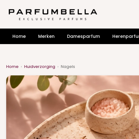
Home
Merken
Damesparfum
Herenparf
Home
›
Huidverzorging
›
Nagels