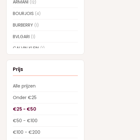
ARMANI
(12)
BOURJOIS
(4)
BURBERRY
(1)
BVLGARI
(1)
CALVIN KLEIN
(1)
CAROLINA HERRERA
(7)
Prijs
CARTIER
(1)
CHLOE
(6)
Alle prijzen
COLLISTAR
(5)
Onder €25
CREED
(13)
€25 - €50
DIOR
(22)
€50 - €100
Dolce & Gabbana
(28)
€100 - €200