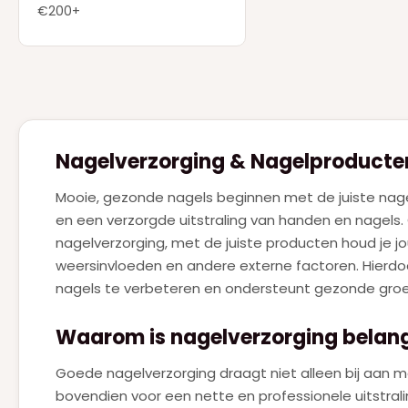
DSQUARED2
(2)
€200+
ELIE SAAB
(4)
ESTEE LAUDER
(1)
FERRAGAMO
(1)
GIVENCHY
(7)
Nagelverzorging & Nagelproducte
GUCCI
(9)
Mooie, gezonde nagels beginnen met de juiste nagel
GUERLAIN
(20)
en een verzorgde uitstraling van handen en nagels. 
HERMES
(3)
nagelverzorging, met de juiste producten houd je 
weersinvloeden en andere externe factoren. Hierdo
HUGO BOSS
(7)
nagels te verbeteren en ondersteunt gezonde groei 
JEAN PAUL GAULTIER
(18)
Waarom is nagelverzorging belang
JIMMY CHOO
(1)
JUICY COUTURE
Goede nagelverzorging draagt niet alleen bij aan m
(1)
bovendien voor een nette en professionele uitstrali
JULIETTE HAS A GUN
(4)