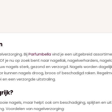
n
verzorging. Bij
Parfumbella
vind je een uitgebreid assortim
Of je nu op zoek bent naar nagellak, nagelverharders, nagel
jouw nagels sterk, gezond en verzorgd. Nagels worden dagel
or kunnen nagels droog, broos of beschadigd raken. Regelma
en een verzorgde uitstraling.
rijk?
ooie nagels, maar helpt ook om beschadiging, splijten en u
ng. Voordelen van nagelverzorging: