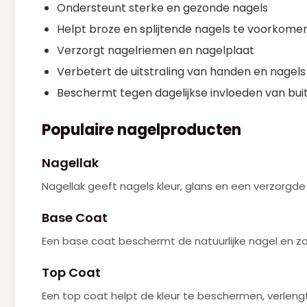
Ondersteunt sterke en gezonde nagels
KAYALI
(2)
Helpt broze en splijtende nagels te voorkome
KENZO
Verzorgt nagelriemen en nagelplaat
(1)
Verbetert de uitstraling van handen en nagels
KILIAN
(2)
Beschermt tegen dagelijkse invloeden van bui
LANCOME
(9)
LATAFFA
Populaire nagelproducten
(1)
MAC
(23)
Nagellak
MARC JACOBS
(2)
Nagellak geeft nagels kleur, glans en een verzorgde ui
MUGLER
(1)
Base Coat
MUGLER ALIEN GODDESS
(7)
Een base coat beschermt de natuurlijke nagel en zor
NARCISO RODRIGUEZ
(5)
Top Coat
NEJMA
(1)
Een top coat helpt de kleur te beschermen, verleng
PACO RABANNE
(14)