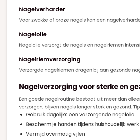
Nagelverharder
PRADA
(6)
Voor zwakke of broze nagels kan een nagelverhard
RALPH LAUREN
(2)
Roberto Cavalli
Nagelolie
(1)
SERGE LUTENS
Nagelolie verzorgt de nagels en nagelriemen intens
(1)
SISLEY
(2)
Nagelriemverzorging
TOM FORD
(5)
Verzorgde nagelriemen dragen bij aan gezonde nage
VALENTINO
(15)
Nagelverzorging voor sterke en g
VERSACE
(3)
Een goede nagelroutine bestaat uit meer dan allee
VIKTOR & ROLF
(5)
verzorgen, blijven nagels langer sterk en gezond. T
YVES SAINT LAURENT
Gebruik dagelijks een verzorgende nagelolie
(15)
Bescherm je handen tijdens huishoudelijk werk
ZADIG & VOLTAIRE
(1)
Vermijd overmatig vijlen