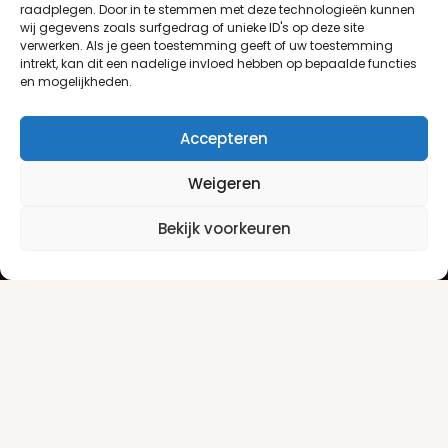
raadplegen. Door in te stemmen met deze technologieën kunnen
wij gegevens zoals surfgedrag of unieke ID's op deze site
verwerken. Als je geen toestemming geeft of uw toestemming
intrekt, kan dit een nadelige invloed hebben op bepaalde functies
en mogelijkheden.
Accepteren
Weigeren
Klantenservice
Informatie
Bekijk voorkeuren
Klantenservice
Privacyverklaring
Betaalinfo
Algemene voorwaarden
Verzendinfo
Retourneren
Producten
Damesgeuren