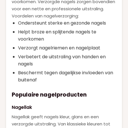
voorkomen. Verzorgde nagels zorgen bovendien
Roberto Cavalli
(1)
voor een nette en professionele uitstraling.
SERGE LUTENS
(1)
Voordelen van nagelverzorging:
Ondersteunt sterke en gezonde nagels
SISLEY
(2)
Helpt broze en splijtende nagels te
TOM FORD
(5)
voorkomen
VALENTINO
(15)
Verzorgt nagelriemen en nagelplaat
VERSACE
(3)
Verbetert de uitstraling van handen en
nagels
VIKTOR & ROLF
(5)
Beschermt tegen dagelijkse invloeden van
YVES SAINT LAURENT
(15)
buitenaf
ZADIG & VOLTAIRE
(1)
Populaire nagelproducten
Nagellak
Nagellak geeft nagels kleur, glans en een
verzorgde uitstraling. Van klassieke kleuren tot