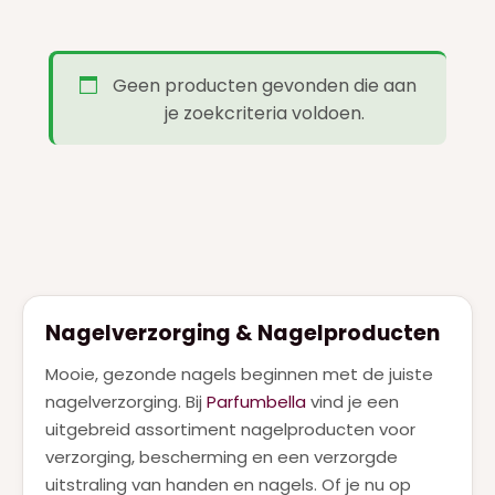
FERRAGAMO
(1)
GIVENCHY
(7)
Geen producten gevonden die aan
GUCCI
(9)
je zoekcriteria voldoen.
GUERLAIN
(20)
HERMES
(3)
HUGO BOSS
(7)
JEAN PAUL GAULTIER
(18)
JIMMY CHOO
(1)
Nagelverzorging & Nagelproducten
JUICY COUTURE
(1)
Mooie, gezonde nagels beginnen met de juiste
JULIETTE HAS A GUN
(4)
nagelverzorging. Bij
Parfumbella
vind je een
KAYALI
uitgebreid assortiment nagelproducten voor
(2)
verzorging, bescherming en een verzorgde
KENZO
(1)
uitstraling van handen en nagels. Of je nu op