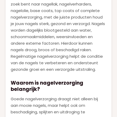
KILIAN
(2)
zoek bent naar nagellak, nagelverharders,
nagelolie, base coats, top coats of complete
LANCOME
(9)
nagelverzorging, met de juiste producten houd
LATAFFA
(1)
je jouw nagels sterk, gezond en verzorgd. Nagels
worden dagelijks blootgesteld aan water,
MAC
(23)
schoonmaakmiddelen, weersinvloeden en
MARC JACOBS
(2)
andere externe factoren. Hierdoor kunnen
nagels droog, broos of beschadigd raken.
MUGLER
(1)
Regelmatige nagelverzorging helpt de conditie
MUGLER ALIEN GODDESS
(7)
van de nagels te verbeteren en ondersteunt
gezonde groei en een verzorgde uitstraling.
NARCISO RODRIGUEZ
(5)
NEJMA
(1)
Waarom is nagelverzorging
belangrijk?
PACO RABANNE
(14)
Goede nagelverzorging draagt niet alleen bij
PRADA
(6)
aan mooie nagels, maar helpt ook om
RALPH LAUREN
(2)
beschadiging, splijten en uitdroging te