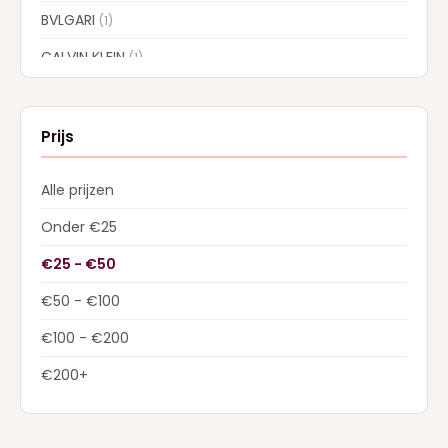
BVLGARI
(1)
CALVIN KLEIN
(1)
CAROLINA HERRERA
(7)
CARTIER
(1)
Prijs
CHLOE
(6)
Alle prijzen
COLLISTAR
(5)
Onder €25
CREED
(13)
€25 - €50
DIOR
(22)
€50 - €100
Dolce & Gabbana
(28)
€100 - €200
DSQUARED2
(2)
€200+
ELIE SAAB
(4)
ESTEE LAUDER
(1)